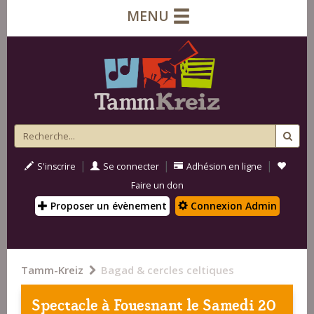
MENU
|
|
|
S'inscrire
Se connecter
Adhésion en ligne
Faire un don
Proposer un évènement
Connexion Admin
Tamm-Kreiz
Bagad & cercles celtiques
Spectacle à
Fouesnant
le Samedi 20