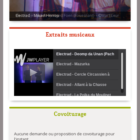
Cercle Celtique Ar Pintiged Foen (Fouesnant) - ©War'l Leur
Extraits musicaux
Electrad - Deomp da Unan (Pach
Electrad - Mazurka
Pi)
Electrad - Cercle Circassien à
Tiroirs (Version Courte)
Electrad - Allant à la Chasse
(Rond Paludier)
Electrad - La Polka du Moulinet
(Polka)
Covoiturage
Aucune demande ou proposition de covoiturage pour
l'instant.