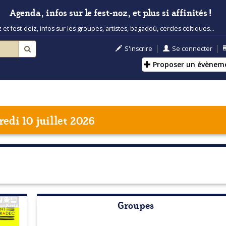
Agenda, infos sur le fest-noz, et plus si affinités !
t fest-deiz, infos sur les groupes, artistes, bagadoù, cercles celtiques...
|
|
S'inscrire
Se connecter
Proposer un évènem
edi 10 juillet 2026
Groupes