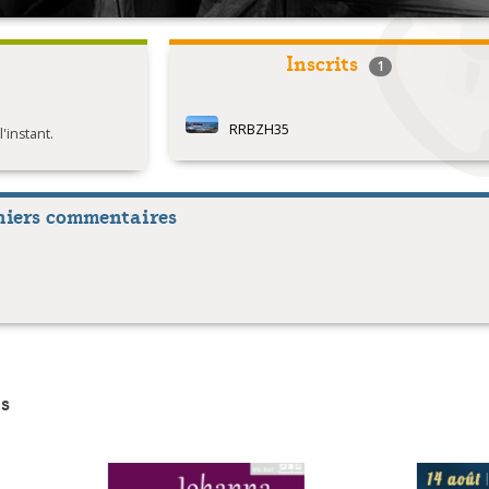
Inscrits
1
RRBZH35
instant.
niers commentaires
s