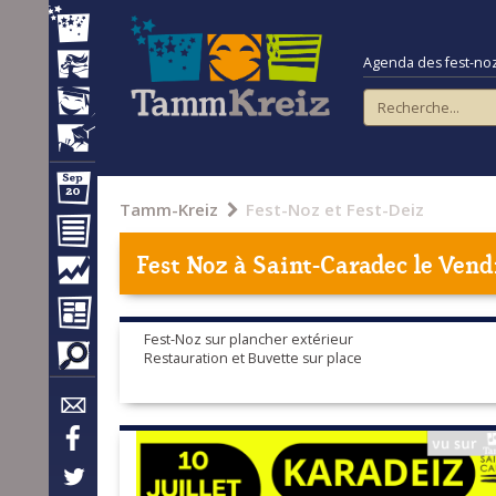
Agenda des fest-noz e
Tamm-Kreiz
Fest-Noz et Fest-Deiz
Fest Noz à
Saint-Caradec
le Vendr
Fest-Noz sur plancher extérieur
Restauration et Buvette sur place