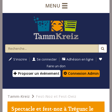
MENU
|
|
|
S'inscrire
Se connecter
Adhésion en ligne
Faire un don
Proposer un évènement
Connexion Admin
Tamm-Kreiz
Fest-Noz et Fest-Deiz
Spectacle et fest-noz à
Trégunc
le