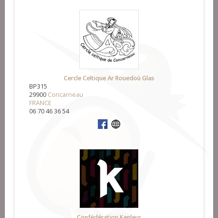
Cercle Celtique Ar Rouedoù Glas
BP315
29900
Concarneau
FRANCE
06 70 46 36 54
Confédération Kenleur