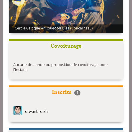
Cercle Celtique Ar Rouedoù Glas (Concarneau)
Covoiturage
Aucune demande ou proposition de covoiturage pour
l'instant.
Inscrits
1
erwanbreizh