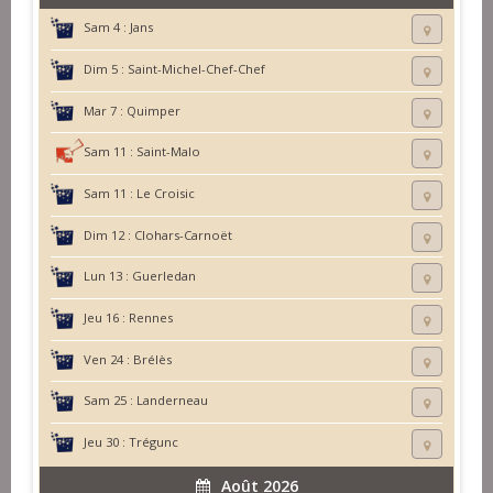
Sam 4 :
Jans
Dim 5 :
Saint-Michel-Chef-Chef
Mar 7 :
Quimper
Sam 11 :
Saint-Malo
Sam 11 :
Le Croisic
Dim 12 :
Clohars-Carnoët
Lun 13 :
Guerledan
Jeu 16 :
Rennes
Ven 24 :
Brélès
Sam 25 :
Landerneau
Jeu 30 :
Trégunc
Août 2026