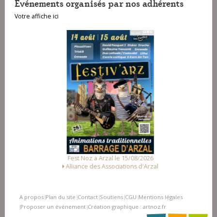
Evénements organisés par nos adhérents
Votre affiche ici
Fest Noz a Arzal le 15/08/2026
Alliance des Associations d'Arzal
A propos
Plan du site
Contact
Soutiens
CGU
Mentions légales
|
|
|
|
|
Proposer un événement
Création graphique : artnoz.fr
|
|