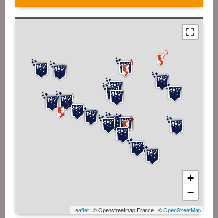
+
−
Leaflet
| © Openstreetmap France | ©
OpenStreetMap