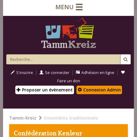
MENU
|
|
|
S'inscrire
Se connecter
Adhésion en ligne
Faire un don
Proposer un évènement
Connexion Admin
Tamm-Kreiz
Ensembles traditionnels
Confédération Kenleur