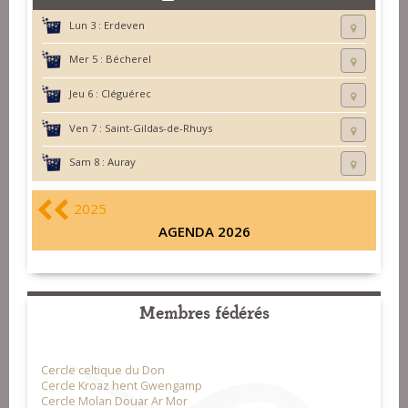
Lun 3 :
Erdeven
Mer 5 :
Bécherel
Jeu 6 :
Cléguérec
Ven 7 :
Saint-Gildas-de-Rhuys
Sam 8 :
Auray
2025
AGENDA 2026
Membres fédérés
Cercle celtique du Don
Cercle Kroaz hent Gwengamp
Cercle Molan Douar Ar Mor