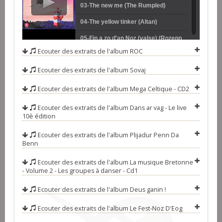
Vincent) (Forzh Penaos)
03-The new me (The Rumpled)
04-The yellow tinker (Altan)
05-Fin a zo d'an Noz (valse) (Rozenn
Ecouter des extraits de l'album
ROC
Talec et Yannig Noguet)
06-Etoile du nord (E.T.E)
Ecouter des extraits de l'album
Sovaj
07-Black is the colour (The
Greenings)
08-Roz (Madelyn Ann)
Ecouter des extraits de l'album
Mega Celtique - CD2
09-Father Kelly's (Ghillie's)
Ecouter des extraits de l'album
Dans ar vag - Le live
10è édition
10-Le chat poisson (Cargo Winch)
Ecouter des extraits de l'album
Plijadur Penn Da
11-Kanevedenn (Dame Angèle)
Benn
12-Bêche (Mox)
Ecouter des extraits de l'album
La musique Bretonne
13-Black Agnès (Doon)
- Volume 2 - Les groupes à danser - Cd1
14-Diskar ar bed (Emezi)
Ecouter des extraits de l'album
Deus ganin !
15-La danse des lutins (Vent de
Ecouter des extraits de l'album
Le Fest-Noz D'Eog
Lune)
16-Une belle carrière (ridée 6