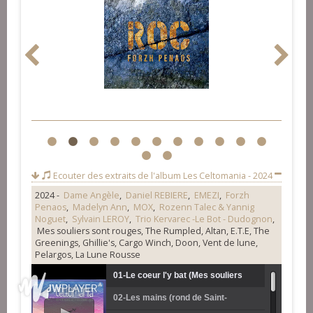
1
2
3
4
5
6
7
8
9
10
11
12
13
Ecouter des extraits de l'album
Les Celtomania - 2024
2024 -
Dame Angèle
,
Daniel REBIERE
,
EMEZI
,
Forzh
Penaos
,
Madelyn Ann
,
MOX
,
Rozenn Talec & Yannig
Noguet
,
Sylvain LEROY
,
Trio Kervarec -Le Bot - Dudognon
,
Mes souliers sont rouges, The Rumpled, Altan, E.T.E, The
Greenings, Ghillie's, Cargo Winch, Doon, Vent de lune,
Pelargos, La Lune Rousse
01-Le coeur l'y bat (Mes souliers
02-Les mains (rond de Saint-
sont rouges)