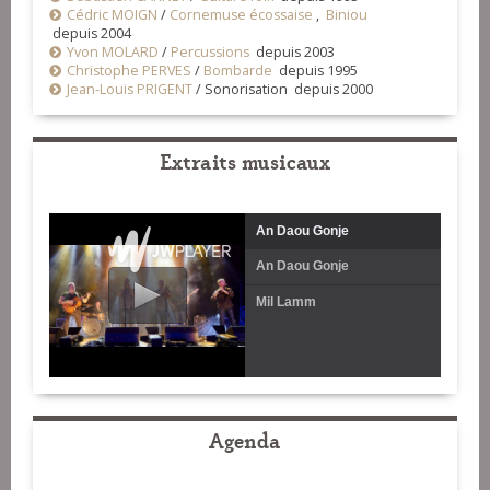
Cédric MOIGN
/
Cornemuse écossaise
,
Biniou
depuis 2004
Yvon MOLARD
/
Percussions
depuis 2003
Christophe PERVES
/
Bombarde
depuis 1995
Jean-Louis PRIGENT
/
Sonorisation depuis 2000
Extraits musicaux
An Daou Gonje
An Daou Gonje
Mil Lamm
Agenda