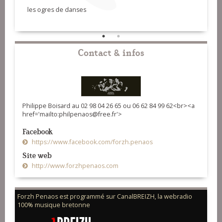
les ogres de danses
Polka
Contact & infos
Philippe Boisard au 02 98 04 26 65 ou 06 62 84 99 62<br><a
href='mailto:philpenaos@free.fr'>
Facebook
https://www.facebook.com/forzh.penaos
Site web
http://www.forzhpenaos.com
Forzh Penaos est programmé sur CanalBREIZH, la webradio
100% musique bretonne