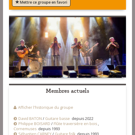
Mettre ce groupe en favori
Membres actuels
Afficher l'historique du groupe
David BATON
/
Guitare basse
depuis 2022
Philippe BOISARD
/
Flûte traversière en bois
,
Cornemuses
depuis 1993
Sébastien CARNEY
/
Guitare folk
depuis 1993