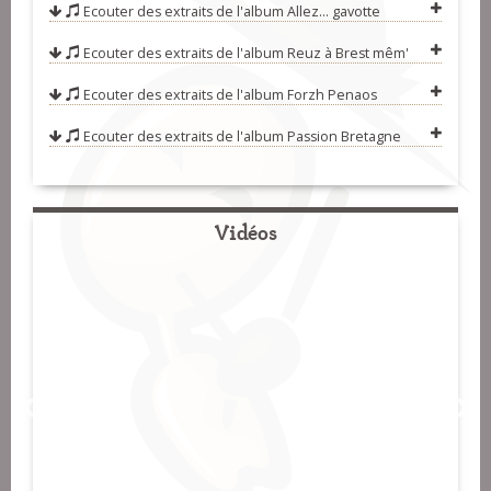
Ecouter des extraits de l'album
Allez... gavotte
temps) (Sylvain Leroy)
17-Saint Nazaire (Daniel Rebière)
Ecouter des extraits de l'album
Reuz à Brest mêm'
18-Marv eo ma mestrez (Pêr Vari
Ecouter des extraits de l'album
Forzh Penaos
Kervarec, Tony Dudognon et Eliaz
19-Les amants isolés (Pelargos)
Ecouter des extraits de l'album
Passion Bretagne
Le Bot)
20-Il était une fois Nantes (La Lune
Rousse)
Vidéos