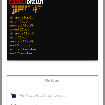
dimanche 9 août
mardi 11 août
mercredi 12 août
samedi 22 août
dimanche 23 août
mardi 25 août
mercredi 26 août
lundi 5 octobre
vendredi 9 octobre
lundi 26 octobre
Univers
Fest-Noz et Fest-Deiz
Groupes