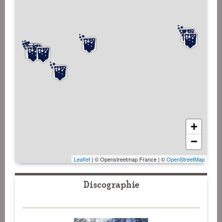
+
−
Leaflet
| © Openstreetmap France | ©
OpenStreetMap
Discographie