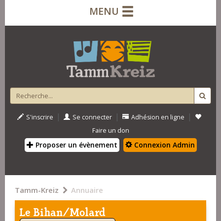
MENU
|
|
|
S'inscrire
Se connecter
Adhésion en ligne
Faire un don
Proposer un évènement
Connexion Admin
Tamm-Kreiz
Annuaire
Le Bihan/Molard