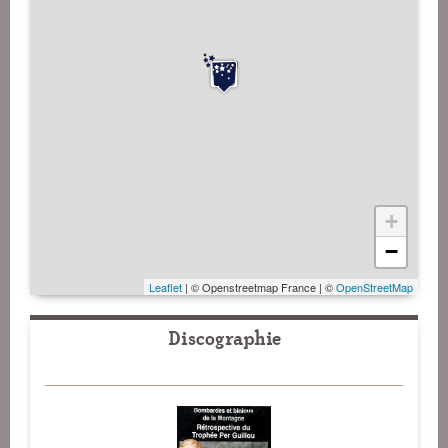
+
−
Leaflet
| © Openstreetmap France | ©
OpenStreetMap
Discographie