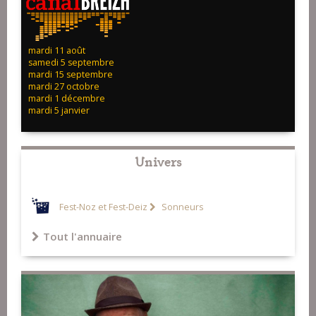
mardi 11 août
samedi 5 septembre
mardi 15 septembre
mardi 27 octobre
mardi 1 décembre
mardi 5 janvier
Univers
Fest-Noz et Fest-Deiz
Sonneurs
Tout l'annuaire