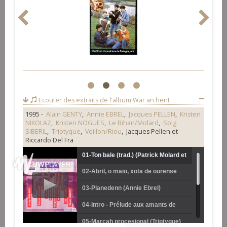
1
2
3
4
Ecouter des extraits de l'album
War an hent
1995 -
Alain GENTY
,
Annie EBREL
,
Jacques PELLEN
,
Kristen
NIKOLAZ
,
Kristen NOGUES
,
Le Bihan/Molard
,
Soig
SIBERIL
,
Triptyque
,
Veillon/Riou
, Jacques Pellen et
Riccardo Del Fra
01-Ton bale (trad.) (Patrick Molard et
02-Abril, o maio, xota de ourense
Youenn Le Bihan)
(Soïg Sibéril)
03-Planedenn (Annie Ebrel)
04-Intro - Prélude aux amants de
Pierre (Kristen Noguès)
05-Marcah procesional (Triptyque)