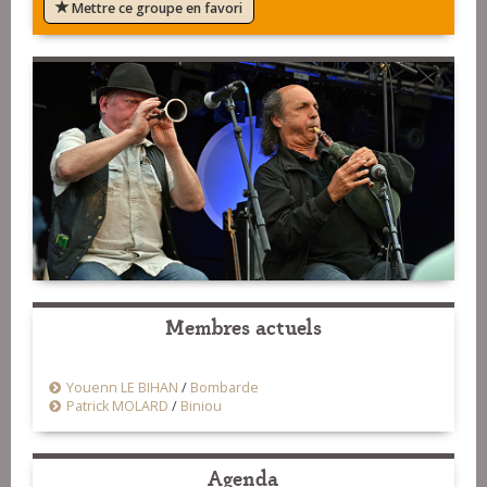
Mettre ce groupe en favori
Membres actuels
Youenn LE BIHAN
/
Bombarde
Patrick MOLARD
/
Biniou
Agenda