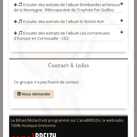
Ecouter des extraits de l'album
Bombardes et binious
06-Slow air (Jacques Pellen et
de la Montagne - Rétrospective du Trophée Per Guillou
Riccardo Del Fra)
07-Derrière les fagots (ridée 6
Ecouter des extraits de l'album
Er Bolom Koh
temps) (Jean-Michel Veillon et Yvon
08-Fatma abeino (laridé) (Kristen
Ecouter des extraits de l'album
Les cornemuses
Riou)
Nikolas)
09-Liou ar c'hreiz (Alain Genty)
d'Europe en Cornouaille - CD2
Contact & infos
Ce groupe n'a pas fourni de contact.
Nous demander
Le Bihan/Molard est programmé sur CanalBREIZH, la webradio
100% musique bretonne