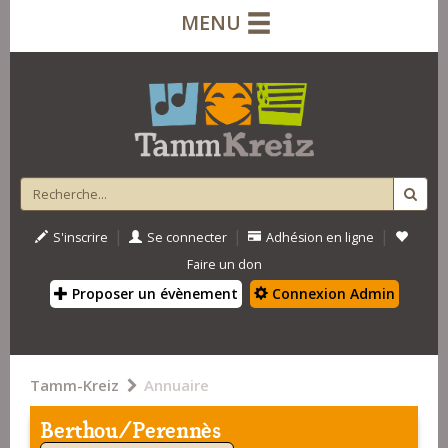
MENU
|
|
|
S'inscrire
Se connecter
Adhésion en ligne
Faire un don
Proposer un évènement
Connexion Admin
Tamm-Kreiz
Annuaire
Berthou/Perennès