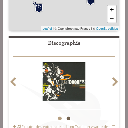
+
−
Leaflet
| © Openstreetmap France | ©
OpenStreetMap
Discographie
1
2
Ecouter des extraits de l'album
Tradition vivante de