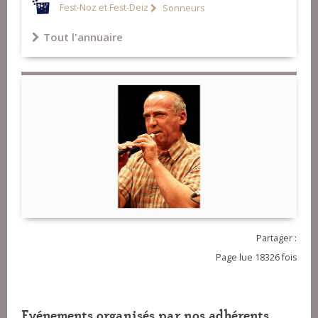
22-Maraîchine - Louis Rousseau
Fest-Noz et Fest-Deiz
Sonneurs
23-Gwerz Jean Jan - Loeiz Le Bras
Tout l'annuaire
Partager :
Page lue 18326 fois
Evénements organisés par nos adhérents