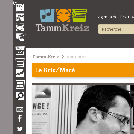
Agenda des fest-noz e
Tamm-Kreiz
Annuaire
Le Bris/Macé