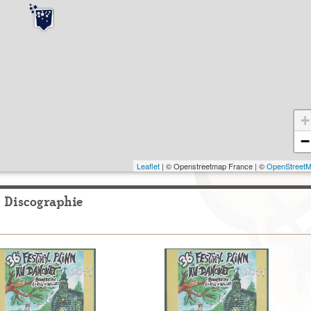
+
−
Leaflet
| © Openstreetmap France | ©
OpenStreet
Discographie