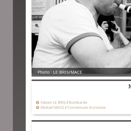
Photo : LE BRIS/MACE
Fabien LE BRIS
/
Bombarde
Mickaël MACE
/
Cornemuse écossaise