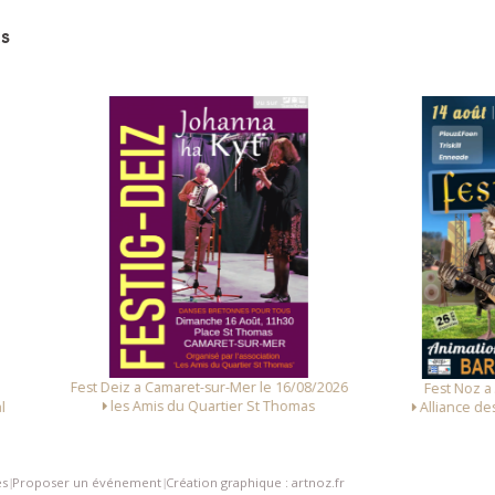
nt-Vincent (Gilbert et Tugdual Hervieux)
s
 Deiz a Camaret-sur-Mer le 16/08/2026
Fest Noz a Arzal le 14/08/
les Amis du Quartier St Thomas
Alliance des Associations d
es
Proposer un événement
Création graphique : artnoz.fr
|
|