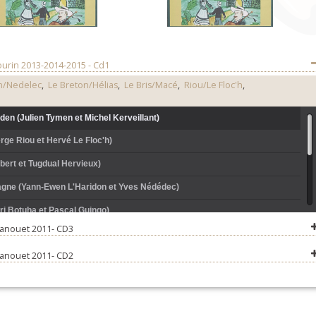
urin 2013-2014-2015 - Cd1
n/Nedelec
,
Le Breton/Hélias
,
Le Bris/Macé
,
Riou/Le Floc'h
,
den (Julien Tymen et Michel Kerveillant)
rge Riou et Hervé Le Floc'h)
bert et Tugdual Hervieux)
agne (Yann-Ewen L'Haridon et Yves Nédédec)
rj Botuha et Pascal Guingo)
Danouet 2011- CD3
ac (Fabien Le Bris et Philippe Macé)
Danouet 2011- CD2
an-Pierre Hélias et Bernard Le Breton)
rj Botuha et Pascal Guingo)
lien Tymen et Michel Kerveillant)