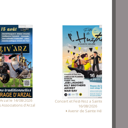
Fest Noz a Tr
2026
Concert et Fest-Noz a Sainte-Hélène le
'Arzal
16/08/2026
Avenir de Sainte Hélène