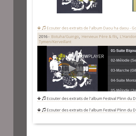
Ecouter des extraits de l'album
Daou ha daou - Go
2016 -
Botuha/Guingo
,
Hervieux Père & fils
,
L'Harido
Tymen/Kerveillant
01-Suite Bigou
02-Mélodie (Se
03-Marche (Gil
04-Suite Mont
05-Mélodie (Jo
Ecouter des extraits de l'album
Festival Plinn du 
06-Suite Loudé
Ecouter des extraits de l'album
Festival Plinn du 
07-Mélodie (Je
08-Marche (Jo
09-Mélodie (Ju