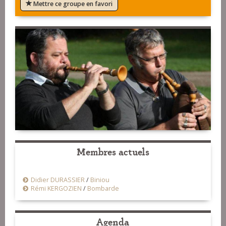
Mettre ce groupe en favori
Membres actuels
Didier DURASSIER
/
Biniou
Rémi KERGOZIEN
/
Bombarde
Agenda