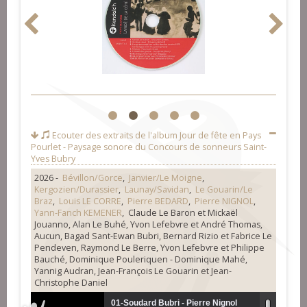
1
2
3
4
5
Ecouter des extraits de l'album
Jour de fête en Pays
Pourlet - Paysage sonore du Concours de sonneurs Saint-
Yves Bubry
2026 -
Bévillon/Gorce
,
Janvier/Le Moigne
,
Kergozien/Durassier
,
Launay/Savidan
,
Le Gouarin/Le
Braz
,
Louis LE CORRE
,
Pierre BEDARD
,
Pierre NIGNOL
,
Yann-Fanch KEMENER
, Claude Le Baron et Mickaël
Jouanno, Alan Le Buhé, Yvon Lefebvre et André Thomas,
Aucun, Bagad Sant-Ewan Bubri, Bernard Rizio et Fabrice Le
Pendeven, Raymond Le Berre, Yvon Lefebvre et Philippe
Bauché, Dominique Pouleriquen - Dominique Mahé,
Yannig Audran, Jean-François Le Gouarin et Jean-
Christophe Daniel
01-Soudard Bubri - Pierre Nignol