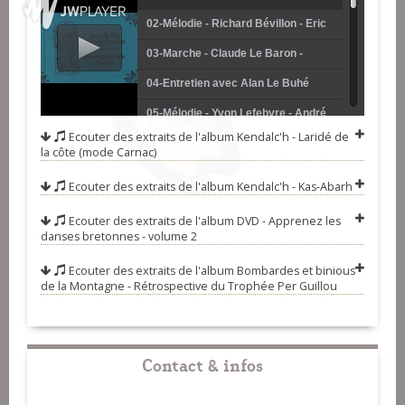
02-Mélodie - Richard Bévillon - Eric
(1992)
Gorce (1991)
03-Marche - Claude Le Baron -
Mikael Jouanno (1995)
04-Entretien avec Alan Le Buhé
(1991)
05-Mélodie - Yvon Lefebvre - André
Ecouter des extraits de l'album
Kendalc'h - Laridé de
Thomas (1995)
06-Entretien avec Pierre Bédard
la côte (mode Carnac)
(1992)
07-Marche - Loeiz Le Bras - Jean-
Ecouter des extraits de l'album
Kendalc'h - Kas-Abarh
François Le Gouarin (1998)
08-Entretien avec Pierre Nignol
Ecouter des extraits de l'album
DVD - Apprenez les
(1997)
09-Kantik Sant Ewan - Messe du
danses bretonnes - volume 2
pardon (1997)
10-Feu de joie et En dro - Bagad
Ecouter des extraits de l'album
Bombardes et binious
de la Montagne - Rétrospective du Trophée Per Guillou
Sant-Ewan Bubri (1995)
11-Entretien avec Anicet Le Floch
(1994)
12-Mélodie - Philippe Janvier - Jean-
Luc Le Moign (1995)
13-Entretien avec les cuisiniers -
Contact & infos
Bernard Rizio - Fabrice Le
14-Kaojet ve dein a men dimeen -