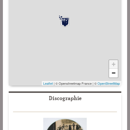
+
−
Leaflet
| © Openstreetmap France | ©
OpenStreetMap
Discographie