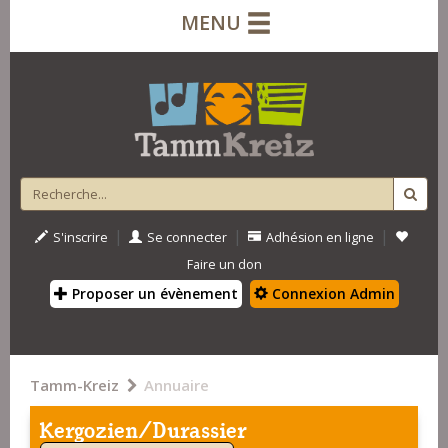
MENU
|
|
|
S'inscrire
Se connecter
Adhésion en ligne
Faire un don
Proposer un évènement
Connexion Admin
Tamm-Kreiz
Annuaire
Kergozien/Durassier