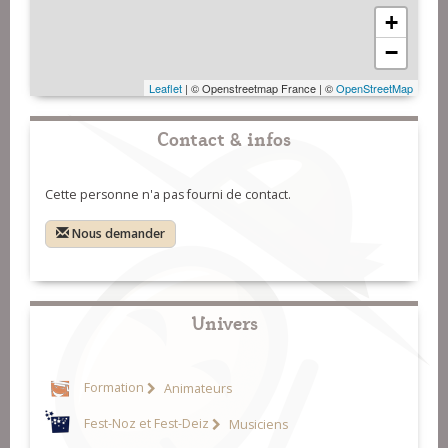
+
−
Leaflet
| © Openstreetmap France | ©
OpenStreetMap
Contact & infos
Cette personne n'a pas fourni de contact.
Nous demander
Univers
Formation
Animateurs
Fest-Noz et Fest-Deiz
Musiciens