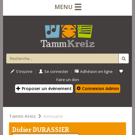
MENU
|
|
|
S'inscrire
Se connecter
Adhésion en ligne
Faire un don
Proposer un évènement
Connexion Admin
Tamm-Kreiz
Annuaire
Didier DURASSIER