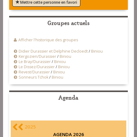
Mettre cette personne en favori
Groupes actuels
Afficher l'historique des groupes
Didier Durassier et Delphine Decloedt
/
Biniou
Kergozien/Durassier
/
Biniou
Le Bray/Durassier
/
Biniou
Le Dissez/Durassier
/
Biniou
Revest/Durassier
/
Biniou
Sonneurs Tchok
/
Biniou
Agenda
2025
AGENDA 2026