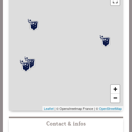
+
−
Leaflet
| © Openstreetmap France | ©
OpenStreetMap
Contact & infos