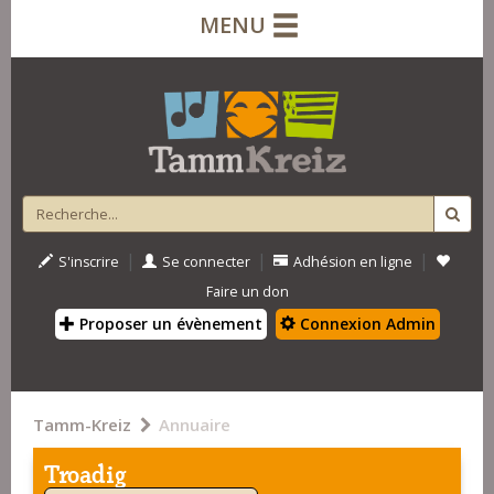
MENU
|
|
|
S'inscrire
Se connecter
Adhésion en ligne
Faire un don
Proposer un évènement
Connexion Admin
Tamm-Kreiz
Annuaire
Troadig