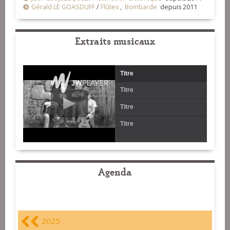
Gérald LE GOASDUFF
/
Flûtes
,
Bombarde
depuis 2011
Extraits musicaux
Titre
Titre
Titre
Titre
Agenda
2025