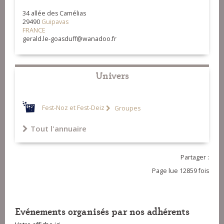
34 allée des Camélias
29490
Guipavas
FRANCE
gerald.le-goasduff@wanadoo.fr
Univers
Fest-Noz et Fest-Deiz
Groupes
Tout l'annuaire
Partager :
Page lue 12859 fois
Evénements organisés par nos adhérents