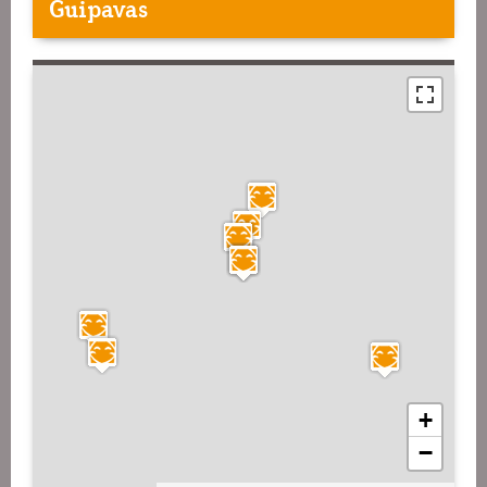
Guipavas
+
−