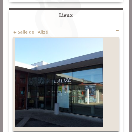
Lieux
34 allée des Camélias
Salle de l'Alizé
29490
Guipavas
FRANCE
gerald.le-goasduff@wanadoo.fr
Fest-Noz et Fest-Deiz
>
Groupes