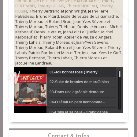
Sonneurs de l'école de Veuze de la Garnache
,
Thierry
BERTRAND
,
Thierry LAHAIS
,
Thierry MOREAU
,
Thierry
ROBIN
, Thierry Bertrand et John Wright, Jean-Pierre
Palvadeau, Bruno Pitard, Ecole de veuze de La Garnache,
Thierry Moreau et Roland Brou, Jean-Yves Séveno et
Thierry Moreau, Thierry Thébaud, Denis Le Vraux et Michel
Kerboeuf, Denis Le Vraux, Jean-Loïc Le Quellec, Michel
Kerboeuf et Thierry Robin, Atelier de veuze d'Angers,
Thierry Lahais, Thierry Moreau et Jean-Yves Séveno,
Thierry Moreau, Roland Brou et Jean-Yves Séveno, Thierry
Lahais, Patrick Bardoul et Marcel Terrien, Jean-Yves Le Goff,
Thierry Bertrand, Thierry Lahais, Thierry Moreau et
Jacqueline Landreau
01-Joli bonnet rose (Thierry
02-Suite de branles de maraîchins
Bertrand et John Wright)
(Thierry Bertrand et John Wright)
03-Dans une agréable demeure
(Thierry Bertrand)
04-O l'était un petit bonhomme -
Grand'danse (Jean-Pierre
05-Colin et sa belle - Grand'danse
Palvadeau)
(Thierry Bertrand et John Wright)
06-Simone ma mignonne (Bruno
Pitard)
07-Suite de branles maraîchins
Contact & infos