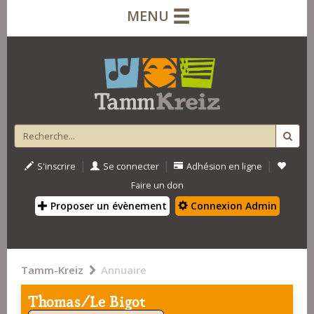
MENU
|
|
|
S'inscrire
Se connecter
Adhésion en ligne
Faire un don
Proposer un évènement
Connexion Admin
Tamm-Kreiz
Annuaire
Thomas/Le Bigot