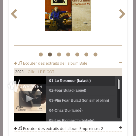
1
2
3
4
5
6
7
Ecouter des extraits de l'album
Bale
2023 -
Gilles LE BIGOT
01-Le Rosmeur (balade)
02-Foar Bulad (appel)
03-Plin Foar Bulad (ton simpl plinn)
04-Chas'Du (laridé)
05-Les Plomarc'h (balade)
Ecouter des extraits de l'album
Empreintes 2
06-An Dragon Yaouank (concours