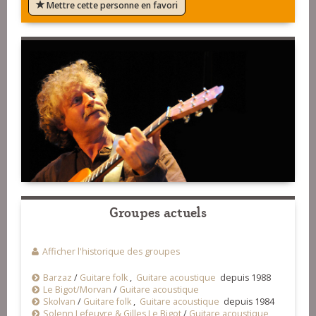
Mettre cette personne en favori
Groupes actuels
Afficher l'historique des groupes
Barzaz
/
Guitare folk
,
Guitare acoustique
depuis 1988
Le Bigot/Morvan
/
Guitare acoustique
Skolvan
/
Guitare folk
,
Guitare acoustique
depuis 1984
Solenn Lefeuvre & Gilles Le Bigot
/
Guitare acoustique