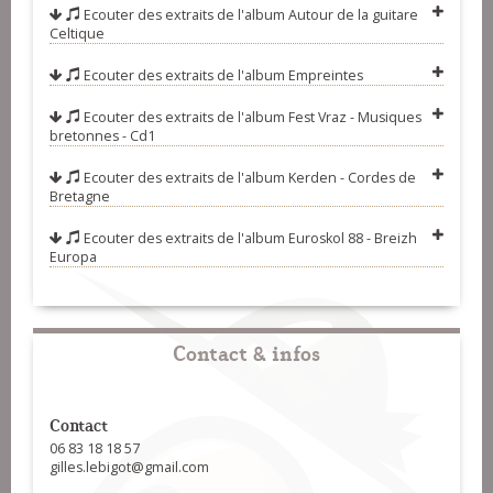
Ecouter des extraits de l'album
Autour de la guitare
Meliaj)
07-Meskaj (hanter dro)
Celtique
08-Jean-Pierre Quéré (ambiance de
Ecouter des extraits de l'album
Empreintes
fest-noz)
09-Kastell Nevez (ton doubl gavotte)
Ecouter des extraits de l'album
Fest Vraz - Musiques
10-Kasandro (kas a barh)
bretonnes - Cd1
11-Herri Leon (cornemuse)
Ecouter des extraits de l'album
Kerden - Cordes de
Bretagne
12-Enez iog (marche)
13-Gigi bourdin
Ecouter des extraits de l'album
Euroskol 88 - Breizh
Europa
14-L'île aux Ours (rond de St-
Vincent)
15-Valse Irlandaise
16-Soir et Matin (air)
Contact & infos
17-Pors Cad (mélodie)
Contact
06 83 18 18 57
gilles.lebigot@gmail.com