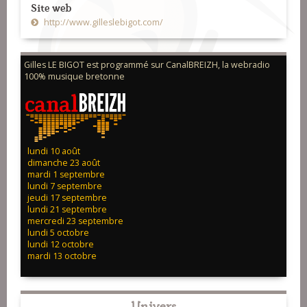
Site web
http://www.gilleslebigot.com/
Gilles LE BIGOT est programmé sur CanalBREIZH, la webradio
100% musique bretonne
lundi 10 août
dimanche 23 août
mardi 1 septembre
lundi 7 septembre
jeudi 17 septembre
lundi 21 septembre
mercredi 23 septembre
lundi 5 octobre
lundi 12 octobre
mardi 13 octobre
Univers