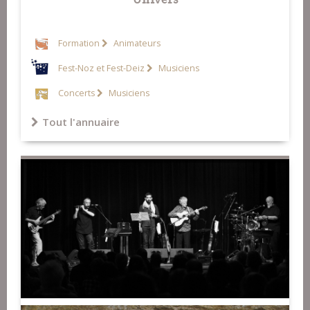
Formation
Animateurs
Fest-Noz et Fest-Deiz
Musiciens
Concerts
Musiciens
Tout l'annuaire