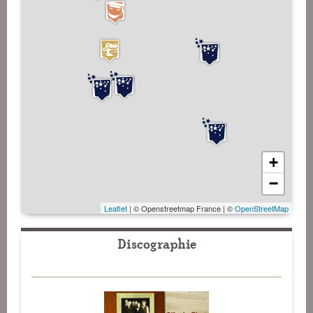
+
−
Leaflet
| © Openstreetmap France | ©
OpenStreetMap
Discographie