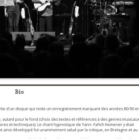
Bio
ortie d'un disque qui reste un enregistrement marquant des années 80/90 e
e, autant pour le fond (choix des textes et références à des genres musicau
ores et techniques). Le chant hypnotique de Yann- Fañch Kemener y était
pt ainsi développé fut unanimement salué par la critique, en Bretagne et au