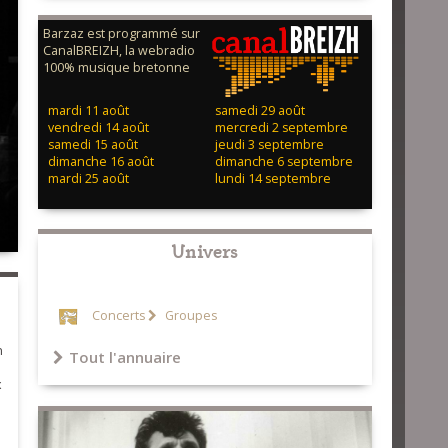
Barzaz est programmé sur
CanalBREIZH, la webradio
100% musique bretonne
mardi 11 août
samedi 29 août
vendredi 14 août
mercredi 2 septembre
samedi 15 août
jeudi 3 septembre
dimanche 16 août
dimanche 6 septembre
mardi 25 août
lundi 14 septembre
Univers
Concerts
Groupes
n
Tout l'annuaire
x