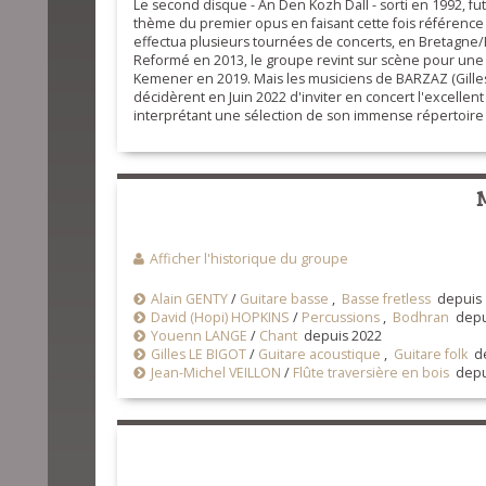
Le second disque - An Den Kozh Dall - sorti en 1992, fut 
thème du premier opus en faisant cette fois référence 
effectua plusieurs tournées de concerts, en Bretagne/F
Reformé en 2013, le groupe revint sur scène pour une
Kemener en 2019. Mais les musiciens de BARZAZ (Gilles L
décidèrent en Juin 2022 d'inviter en concert l'excell
interprétant une sélection de son immense répertoire 
Afficher l'historique du groupe
Alain GENTY
/
Guitare basse
,
Basse fretless
depuis 
David (Hopi) HOPKINS
/
Percussions
,
Bodhran
depu
Youenn LANGE
/
Chant
depuis 2022
Gilles LE BIGOT
/
Guitare acoustique
,
Guitare folk
de
Jean-Michel VEILLON
/
Flûte traversière en bois
depu