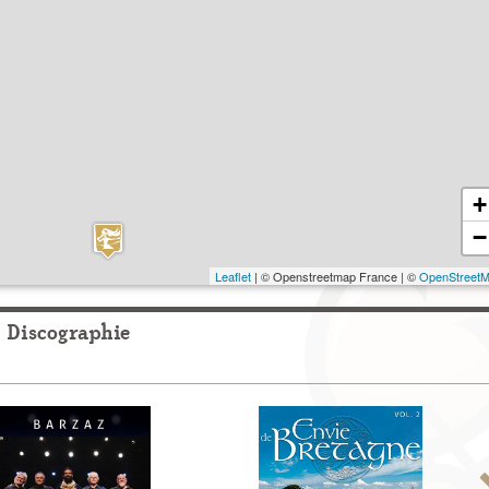
+
−
Leaflet
| © Openstreetmap France | ©
OpenStreet
Discographie