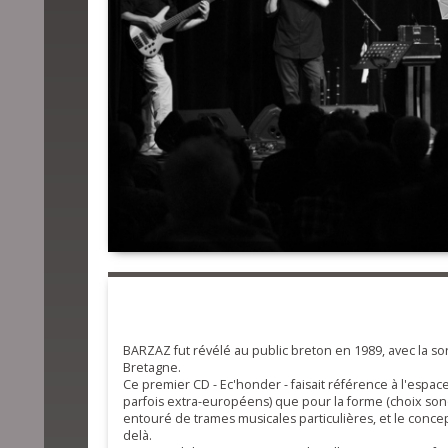
BARZAZ fut révélé au public breton en 1989, avec la s
Bretagne.
Ce premier CD - Ec'honder - faisait référence à l'espac
parfois extra-européens) que pour la forme (choix son
entouré de trames musicales particulières, et le conce
delà.