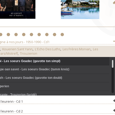
5
6
7
8
9
10
11
12
13
gine à nos jours - 1950-1990 - Cd1
,
Kouerien Sant Yann
,
L'Echo Des Luths
,
Les Frères Morvan
,
Les
ars/Motreff
,
Trouzerion
 - Les soeurs Goadec (gavotte ton simpl)
n pe oan savet - Les soeurs Goadec (tamm kreiz)
zh - Les soeurs Goadec (gavotte ton doubl)
perien
ante - Trouzerion (laridé)
l leurenn - Cd 1
 - Kouerien Sant Yann
l leurenn - Cd 2
anche au soir - Namnetes (demi-tour)