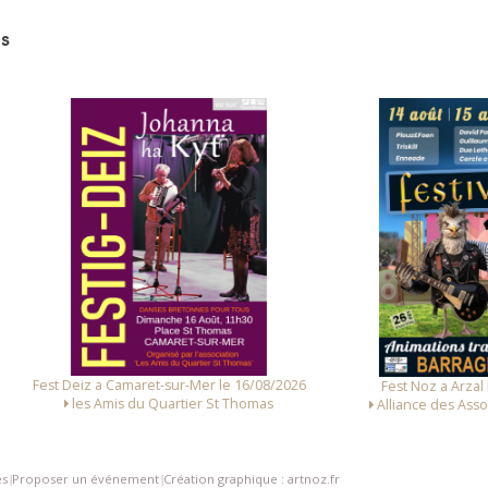
s
 Deiz a Camaret-sur-Mer le 16/08/2026
Fest Noz a Arzal le 14/08/
les Amis du Quartier St Thomas
Alliance des Associations d
es
Proposer un événement
Création graphique : artnoz.fr
|
|