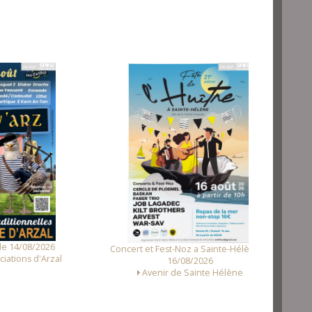
Fest N
2026
Concert et Fest-Noz a Sainte-Hélène le
'Arzal
16/08/2026
Avenir de Sainte Hélène