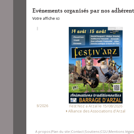
Evénements organisés par nos adhérent
Votre affiche ici
unet le 14/08/2026
Fest
Fest Noz a Arzal le 15/08/2026
Loc Noz
Alliance des Associations d'Arzal
A propos
Plan du site
Contact
Soutiens
CGU
Mentions légal
|
|
|
|
|