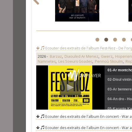
1
2
3
4
Ecouter des extraits de l'album
Fest-Noz - De l'ori
2026 -
Barzaz
,
Diaouled Ar Menez
,
Gwerz
,
Hoperien
Namnetes
,
Les Soeurs Goadec
,
Pennoù Skoulm
,
Rop
01-Ar montchoi
02-Disul vinti
03-Ar bennere
04-An dro - Ho
05-Karante Kar
Ecouter des extraits de l'album
En concert - War a
06-Suite Fisel
Ecouter des extraits de l'album
En concert - War a
07-Par un dim