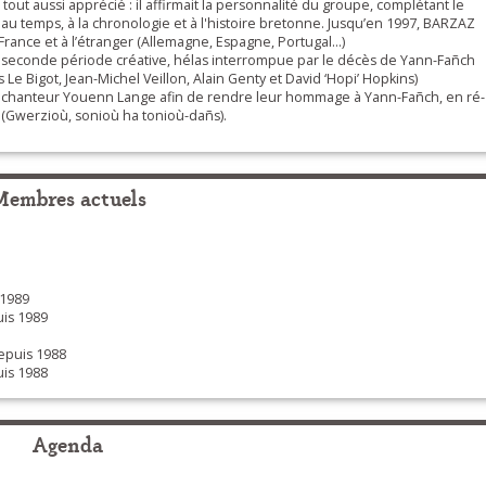
tout aussi apprécié : il affirmait la personnalité du groupe, complétant le
au temps, à la chronologie et à l'histoire bretonne. Jusqu’en 1997, BARZAZ
rance et à l’étranger (Allemagne, Espagne, Portugal…)
 seconde période créative, hélas interrompue par le décès de Yann-Fañch
e Bigot, Jean-Michel Veillon, Alain Genty et David ‘Hopi’ Hopkins)
ent chanteur Youenn Lange afin de rendre leur hommage à Yann-Fañch, en ré-
(Gwerzioù, sonioù ha tonioù-dañs).
Membres actuels
1989
is 1989
puis 1988
is 1988
Agenda