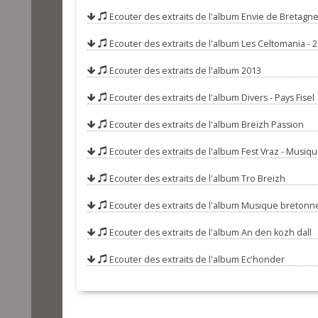
08-Son ar serj
Ecouter des extraits de l'album
Envie de Bretagne 
09-Paseet eo g
Ecouter des extraits de l'album
Les Celtomania - 
10-Son ar mart
Ecouter des extraits de l'album
2013
11-Gwezenn an
Ecouter des extraits de l'album
Divers - Pays Fisel
12-Malachappe
Ecouter des extraits de l'album
Breizh Passion
13-Suite de r
Ecouter des extraits de l'album
Fest Vraz - Musiqu
14-A Trentemou
Ecouter des extraits de l'album
Tro Breizh
15-Metig - Les
16-An ti bihan
Ecouter des extraits de l'album
Musique bretonne
17-Ar verjelen
Ecouter des extraits de l'album
An den kozh dall
18-Gavotenn br
Ecouter des extraits de l'album
Ec'honder