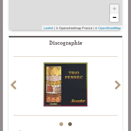
+
−
Leaflet
| © Openstreetmap France | ©
OpenStreetMap
Discographie
1
2