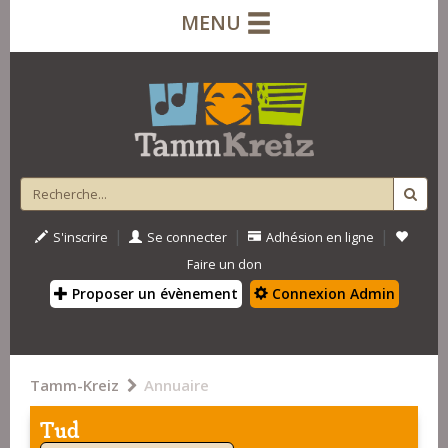
MENU
|
|
|
S'inscrire
Se connecter
Adhésion en ligne
Faire un don
Proposer un évènement
Connexion Admin
Tamm-Kreiz
Annuaire
Tud