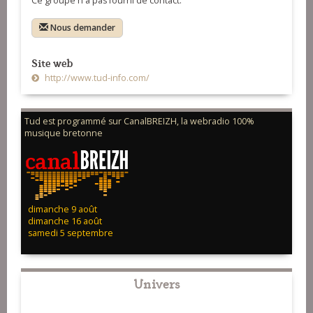
Ce groupe n'a pas fourni de contact.
Nous demander
Site web
http://www.tud-info.com/
Tud est programmé sur CanalBREIZH, la webradio 100%
musique bretonne
dimanche 9 août
dimanche 16 août
samedi 5 septembre
Univers