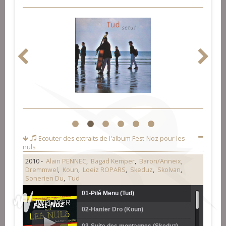
1
2
3
4
5
6
Ecouter des extraits de l'album
Fest-Noz pour les
nuls
2010 -
Alain PENNEC
,
Bagad Kemper
,
Baron/Anneix
,
Dremmwel
,
Koun
,
Loeiz ROPARS
,
Skeduz
,
Skolvan
,
Sonerien Du
,
Tud
01-Pilé Menu (Tud)
02-Hanter Dro (Koun)