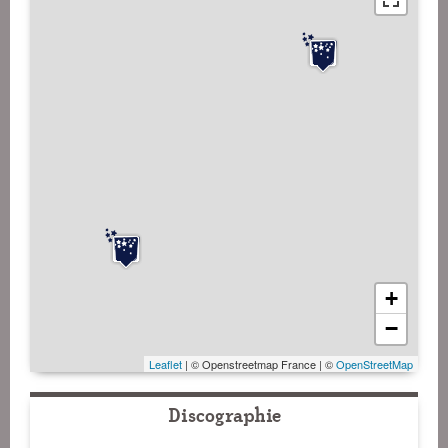
+
−
Leaflet
| © Openstreetmap France | ©
OpenStreetMap
Discographie