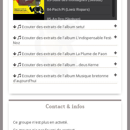
03-Suite des montagnes (Skeduz)
04-Pach Pi (Loeiz Ropars)
05-An Dro (Skolvan)
Ecouter des extraits de l'album
setu!
06-Rond de Landéda (Sonerien Du)
Ecouter des extraits de l'album
L'indispensable Fest-
07-Suite des Loudéac (rond)
Noz
(Skeduz)
08-Suite des Loudeac (baleu)
Ecouter des extraits de l'album
La Plume de Paon
(Skeduz)
09-Suite des Loudéac (rond)
Ecouter des extraits de l'album
...deus Kerne
(Skeduz)
10-Suite des Loudéac (riqueniée)
Ecouter des extraits de l'album
Musique bretonne
(Skeduz)
11-Gavotte de l'Aven (Bagad
d'aujourd'hui
Kemper)
12-Laridé 6 temps (Jean Baron et
Christian Anneix)
13-Rond de Saint-Vincent (Tud)
Contact & infos
14-Laridé 8 temps (Skolvan)
15-Gavotte Glazig (Dremmwel)
Ce groupe n'est plus en activité.
16-Suite Plinn (dañs) (Alain Pennec)