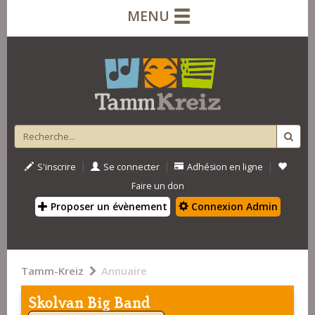
MENU
|
|
|
S'inscrire
Se connecter
Adhésion en ligne
Faire un don
Proposer un évènement
Connexion Admin
Tamm-Kreiz
Annuaire
Skolvan Big Band