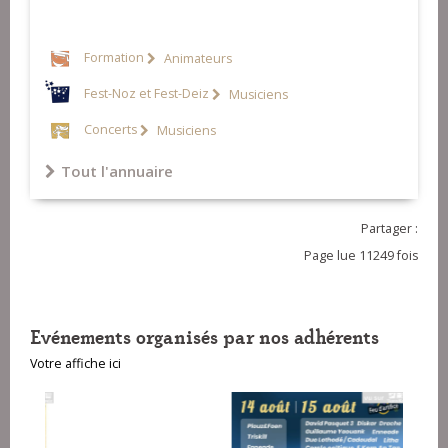
14-Silvestrig (mélodie, marche)
15-Eliz isa (gwerz)
Formation
Animateurs
Fest-Noz et Fest-Deiz
Musiciens
Concerts
Musiciens
Tout l'annuaire
Partager :
Page lue 11249 fois
Evénements organisés par nos adhérents
Votre affiche ici