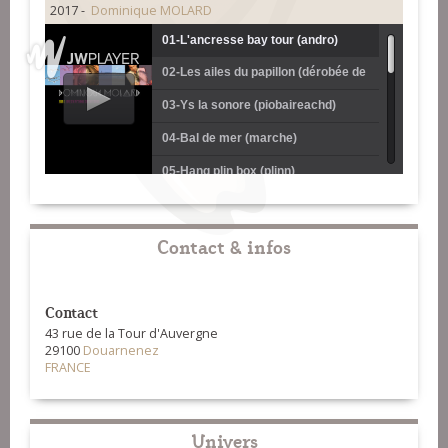
2017 -
Dominique MOLARD
01-L'ancresse bay tour (andro)
02-Les ailes du papillon (dérobée de
Guingamp)
03-Ys la sonore (piobaireachd)
04-Bal de mer (marche)
05-Hang plin box (plinn)
06-Mab gurun (scottish)
07-Maro del fuego (mélodie)
Contact & infos
08-Fisel swing (fisel)
09-An hini a garan (mélodie)
Contact
43 rue de la Tour d'Auvergne
10-Back 2 hangs (hanter dro)
29100
Douarnenez
FRANCE
11-La ritournelle (laridé 8 temps)
12-Soñj (mélodie)
Univers
13-Le bambochard (mélodie)