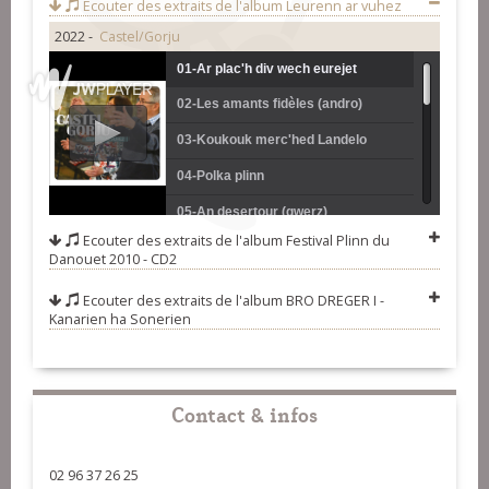
Ecouter des extraits de l'album
Leurenn ar vuhez
2022 -
Castel/Gorju
01-Ar plac'h div wech eurejet
02-Les amants fidèles (andro)
(marche)
03-Koukouk merc'hed Landelo
(chanson)
04-Polka plinn
05-An desertour (gwerz)
Ecouter des extraits de l'album
Festival Plinn du
06-A la cour du palais (chanson)
Danouet 2010 - CD2
07-An doaou vreur (gavotte ton
Ecouter des extraits de l'album
BRO DREGER I -
Kanarien ha Sonerien
simpl)
08-An ti bihan (gavotte tamm kreiz)
09-Ar c'hemener (gavotte ton doubl)
10-Ar boked eured (gwerz)
Contact & infos
11-Koñskried Sant-Trefin (kost ar
c'hoat)
12-An daou gamarad fidel (plinn ton
02 96 37 26 25