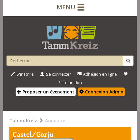
MENU
|
|
|
S'inscrire
Se connecter
Adhésion en ligne
Faire un don
Proposer un évènement
Connexion Admin
Tamm-Kreiz
Annuaire
Castel/Gorju