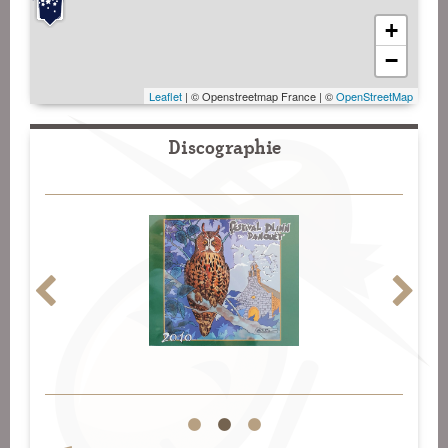
+
−
Leaflet
| © Openstreetmap France | ©
OpenStreetMap
Discographie
1
2
3