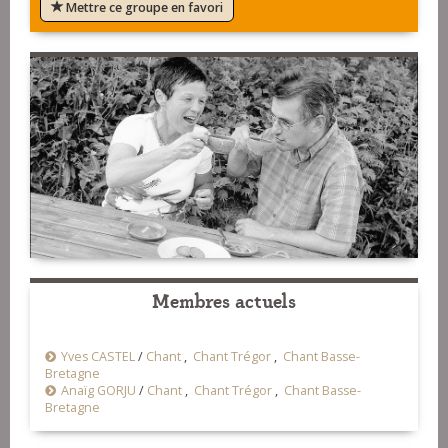
Mettre ce groupe en favori
Membres actuels
Yves CASTEL
/
Chant
,
Chant Trégor
,
Chant Basse-
Bretagne
Anaïg GORJU
/
Chant
,
Chant Trégor
,
Chant Basse-
Bretagne