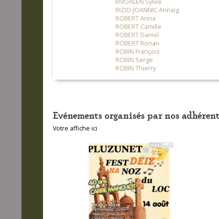
RIVOALEN Sylvie
RIZIO-JOANNIC Annaïg
ROBERT Anna
ROBERT Camille
ROBERT Daniel
ROBERT Ronan
ROBIN François
ROBIN Serge
ROBIN Thierry
Evénements organisés par nos adhérent
Votre affiche ici