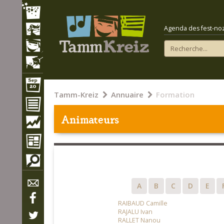
Agenda des fest-noz e
Tamm-Kreiz
Annuaire
Formation
Animateurs
A
B
C
D
E
RAIBAUD Camille
RAJALU Ivan
RALLET Nanou