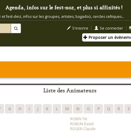
Agenda, infos sur le fest-noz, et plus si affinités !
t fest-deiz, infos sur les groupes, artistes, bagadoù, cercles celtiques...
|
|
S'inscrire
Se connecter
Proposer un évènem
Liste des Animateurs
F
G
H
I
J
K
L
M
N
O
P
Q
R
S
ROBIN Titi
ROBLIN David
ROGER Claude