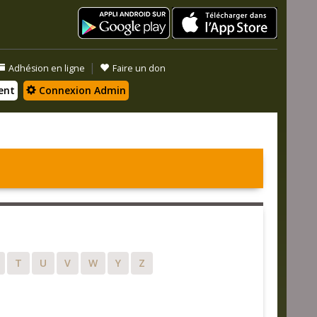
|
Adhésion en ligne
Faire un don
ent
Connexion Admin
T
U
V
W
Y
Z