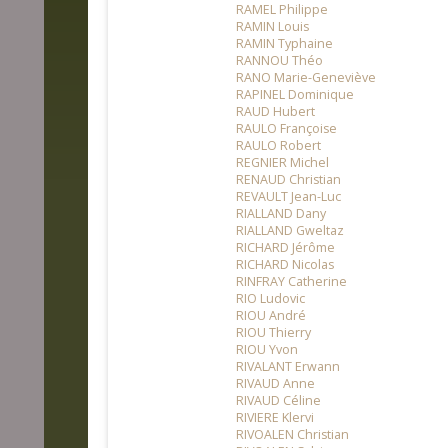
RAMEL Philippe
RAMIN Louis
RAMIN Typhaine
RANNOU Théo
RANO Marie-Geneviève
RAPINEL Dominique
RAUD Hubert
RAULO Françoise
RAULO Robert
REGNIER Michel
RENAUD Christian
REVAULT Jean-Luc
RIALLAND Dany
RIALLAND Gweltaz
RICHARD Jérôme
RICHARD Nicolas
RINFRAY Catherine
RIO Ludovic
RIOU André
RIOU Thierry
RIOU Yvon
RIVALANT Erwann
RIVAUD Anne
RIVAUD Céline
RIVIERE Klervi
RIVOALEN Christian