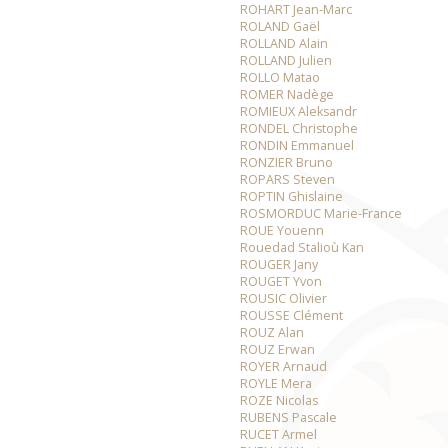
ROHART Jean-Marc
ROLAND Gaël
ROLLAND Alain
ROLLAND Julien
ROLLO Matao
ROMER Nadège
ROMIEUX Aleksandr
RONDEL Christophe
RONDIN Emmanuel
RONZIER Bruno
ROPARS Steven
ROPTIN Ghislaine
ROSMORDUC Marie-France
ROUE Youenn
Rouedad Stalioù Kan
ROUGER Jany
ROUGET Yvon
ROUSIC Olivier
ROUSSE Clément
ROUZ Alan
ROUZ Erwan
ROYER Arnaud
ROYLE Mera
ROZE Nicolas
RUBENS Pascale
RUCET Armel