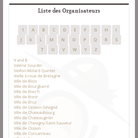
Liste des Organisateurs
1
A
B
C
D
E
F
G
H
I
J
k
L
M
N
O
P
Q
R
S
T
U
V
W
Y
Z
V and B
Valérie Sourdin
Veillon-Molard Quintet
Vielle à roue de Bretagne
Ville de Blois
Ville de Bourgbarré
Ville de Brec'h
Ville de Brest
Ville de Bruz
Ville de Cesson-Sévigné
Ville de Chateaubourg
Ville de Chateaugiron
Ville de Chevigny-Saint-Sauveur
Ville de Clisson
Ville de Concarneau