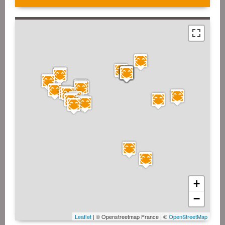
+
−
Leaflet
| © Openstreetmap France | ©
OpenStreetMap