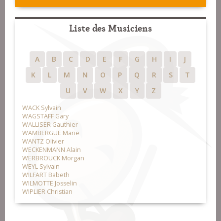
Liste des Musiciens
A
B
C
D
E
F
G
H
I
J
K
L
M
N
O
P
Q
R
S
T
U
V
W
X
Y
Z
WACK Sylvain
WAGSTAFF Gary
WALLISER Gauthier
WAMBERGUE Marie
WANTZ Olivier
WECKENMANN Alain
WERBROUCK Morgan
WEYL Sylvain
WILFART Babeth
WILMOTTE Josselin
WIPLIER Christian