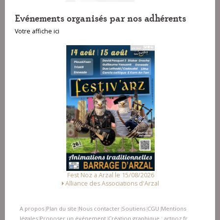
Evénements organisés par nos adhérents
Votre affiche ici
Fest Noz a Arzal le 15/08/2026
Alliance des Associations d'Arzal
A propos
Plan du site
Nous contacter
Soutiens
CGU
Mentions
|
|
|
|
|
légales
Proposer un événement
Création graphique : artnoz.fr
|
|