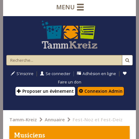
MENU
|
|
|
S'inscrire
Se connecter
Adhésion en ligne
Faire un don
Proposer un évènement
Connexion Admin
Tamm-Kreiz
Annuaire
Fest-Noz et Fest-Deiz
Musiciens