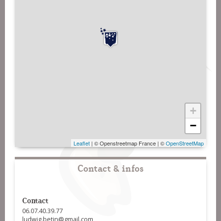
+
−
Leaflet
| © Openstreetmap France | ©
OpenStreetMap
Contact & infos
Contact
06.07.40.39.77
ludwig.betin@gmail.com