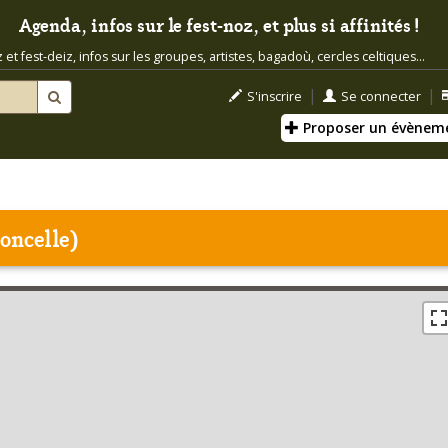
Agenda, infos sur le fest-noz, et plus si affinités !
t fest-deiz, infos sur les groupes, artistes, bagadoù, cercles celtiques...
|
|
S'inscrire
Se connecter
Proposer un évènem
loncelle)