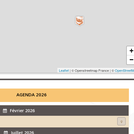
+
−
Leaflet
| © Openstreetmap France | ©
OpenStreet
AGENDA 2026
Février 2026
Juillet 2026