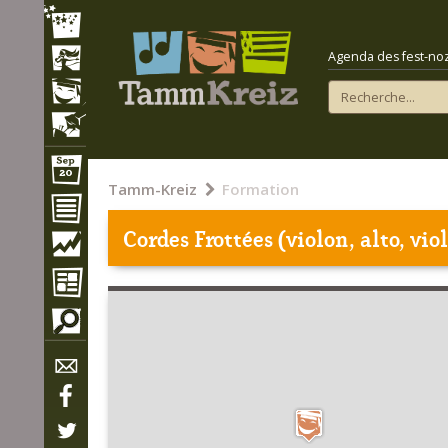
Agenda des fest-noz e
Tamm-Kreiz
Formation
Cordes Frottées (violon, alto, vio