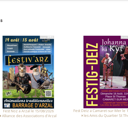
s
st Deiz a Camaret-sur-Mer le 16/08/2026
Fest Noz a Arzal le 14/0
les Amis du Quartier St Thomas
Alliance des Associations