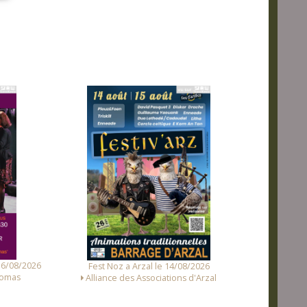
Fest Noz a 
8/2026
Concert et Fest-Noz a Sainte-Hélène le
 d'Arzal
16/08/2026
Avenir de Sainte Hélène