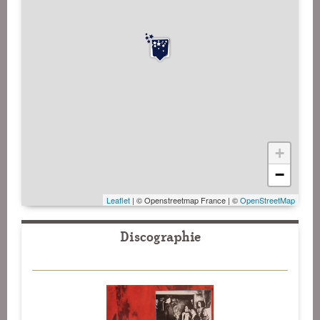
+
−
Leaflet
| © Openstreetmap France | ©
OpenStreetMap
Discographie