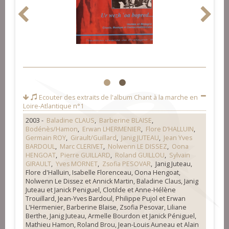
1
2
Ecouter des extraits de l'album
Chant à la marche en
Loire-Atlantique n°1
2003 -
Baladine CLAUS
,
Barberine BLAISE
,
Bodénès/Hamon
,
Erwan LHERMENIER
,
Flore D’HALLUIN
,
Germain ROY
,
Girault/Guillard
,
Janig JUTEAU
,
Jean Yves
BARDOUL
,
Marc CLERIVET
,
Nolwenn LE DISSEZ
,
Oona
HENGOAT
,
Pierre GUILLARD
,
Roland GUILLOU
,
Sylvain
GIRAULT
,
Yves MORNET
,
Zsofia PESOVAR
, Janig Juteau,
Flore d'Halluin, Isabelle Florenceau, Oona Hengoat,
Nolwenn Le Dissez et Annick Martin, Baladine Claus, Janig
Juteau et Janick Peniguel, Clotilde et Anne-Hélène
Trouillard, Jean-Yves Bardoul, Philippe Pujol et Erwan
L'Hermenier, Barberine Blaise, Zsofia Pesovar, Liliane
Berthe, Janig Juteau, Armelle Bourdon et Janick Péniguel,
Mathieu Hamon, Roland Brou, Jean-Louis Auneau et Alain