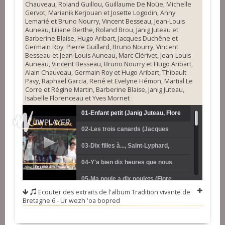
Chauveau, Roland Guillou, Guillaume De Noüe, Michelle
Gervot, Marianik Kerjouan et Josette Logodin, Anny
Lemarié et Bruno Nourry, Vincent Besseau, Jean-Louis
Auneau, Liliane Berthe, Roland Brou, Janig Juteau et
Barberine Blaise, Hugo Aribart, Jacques Duchêne et
Germain Roy, Pierre Guillard, Bruno Nourry, Vincent
Besseau et Jean-Louis Auneau, Marc Clérivet, Jean-Louis
Auneau, Vincent Besseau, Bruno Nourry et Hugo Aribart,
Alain Chauveau, Germain Roy et Hugo Aribart, Thibault
Pavy, Raphaël Garcia, René et Evelyne Hémon, Martial Le
Corre et Régine Martin, Barberine Blaise, Janig Juteau,
Isabelle Florenceau et Yves Mornet
01-Enfant petit (Janig Juteau, Flore
02-Les trois canards (Jacques
d'Halluin, Isabelle Florenceau, Oona
Duchêne, Mathieu Hamon, Sylvain
03-Dix filles à..., Saint-Lyphard,
Hengoat, Nolwenn Le Dissez et
Girault, Antoine Mocquard et
Châteaubriant (Baladine Claus,
04-Y'a bien dix heures que nous
Annick Martin)
Germain Roy)
Janig Juteau et Janick Peniguel)
marchons (Clotilde et Anne-Hélène
05-Ma poule a dix poulets (Flore
Ecouter des extraits de l'album
Tradition vivante de
Trouillard, Jean-Yves Bardoul,
d'Halluin, Nolwenn Le Dissez, Oona
06-Les filles de la rivière (Sylvain
Bretagne 6 - Ur wezh 'oa bopred
Philippe Pujol et Erwan L'Hermenier)
Hengoat et Zsofia Pesovar)
Girault et Pierre Guillard)
07-Suite de marches de noces