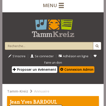
MENU
|
|
|
S'inscrire
Se connecter
Adhésion en ligne
Faire un don
Proposer un évènement
Connexion Admin
Tamm-Kreiz
Annuaire
Jean Yves BARDOUL