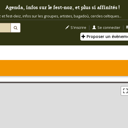
Agenda, infos sur le fest-noz, et plus si affinités !
t fest-deiz, infos sur les groupes, artistes, bagadoù, cercles celtiques...
|
|
S'inscrire
Se connecter
Proposer un évènem