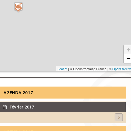
+
−
Leaflet
| © Openstreetmap France | ©
OpenStreet
AGENDA 2017
Février 2017