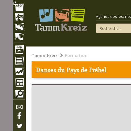
Agenda des fest-noz e
Tamm-Kreiz
Formation
Danses du Pays de Fréhel