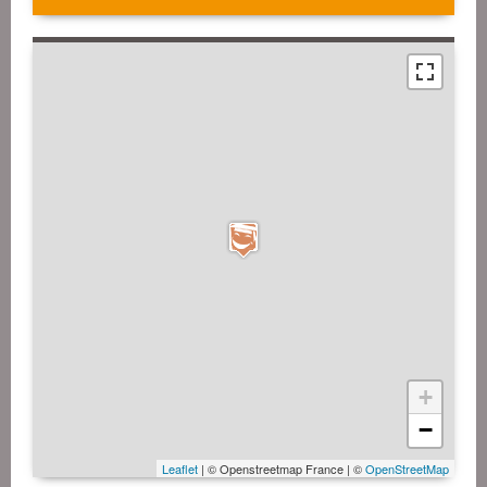
+
−
Leaflet
| © Openstreetmap France | ©
OpenStreetMap