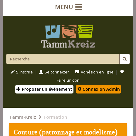
MENU
|
|
|
S'inscrire
Se connecter
Adhésion en ligne
Faire un don
Proposer un évènement
Connexion Admin
Tamm-Kreiz
Formation
Couture (patronnage et modelisme)