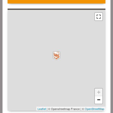
+
−
Leaflet
| © Openstreetmap France | ©
OpenStreetMap