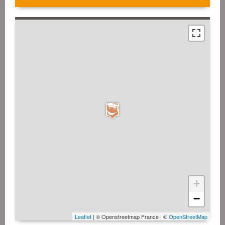
+
−
Leaflet
| © Openstreetmap France | ©
OpenStreetMap