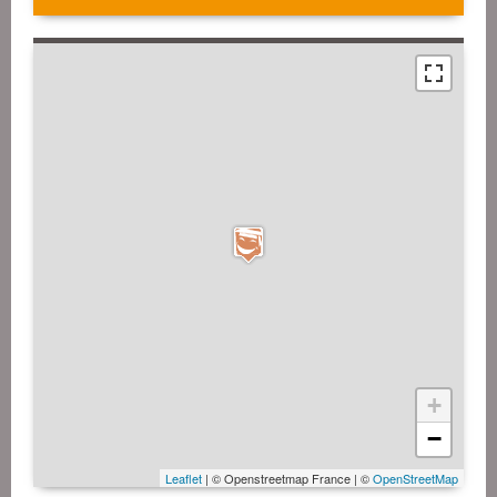
+
−
Leaflet
| © Openstreetmap France | ©
OpenStreetMap