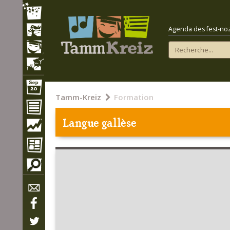
Agenda des fest-noz e
Tamm-Kreiz
Formation
Langue gallèse