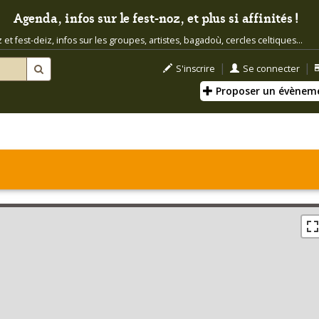
Agenda, infos sur le fest-noz, et plus si affinités !
t fest-deiz, infos sur les groupes, artistes, bagadoù, cercles celtiques...
|
|
S'inscrire
Se connecter
Proposer un évènem