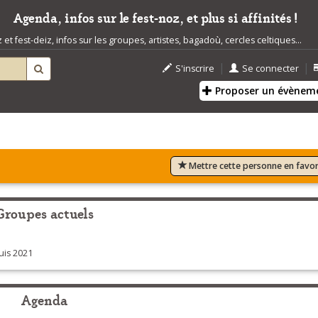
Agenda, infos sur le fest-noz, et plus si affinités !
t fest-deiz, infos sur les groupes, artistes, bagadoù, cercles celtiques...
|
|
S'inscrire
Se connecter
Proposer un évènem
Mettre cette personne en favor
Groupes actuels
is 2021
Agenda