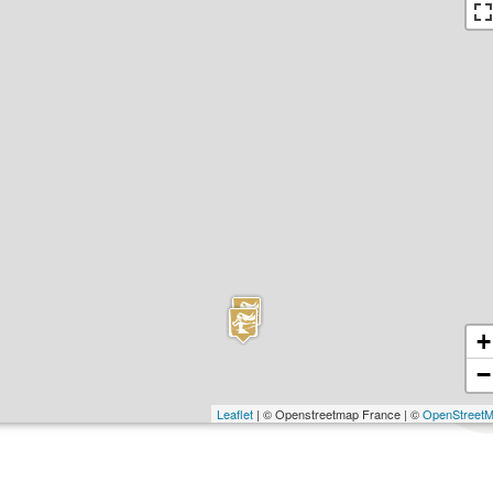
+
−
Leaflet
| © Openstreetmap France | ©
OpenStreet