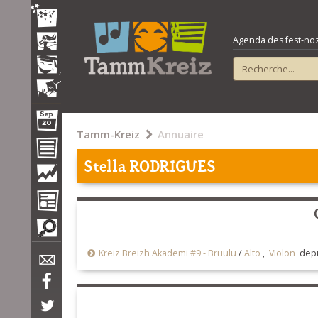
Agenda des fest-noz e
Tamm-Kreiz
Annuaire
Stella RODRIGUES
Kreiz Breizh Akademi #9 - Bruulu
/
Alto
,
Violon
depu