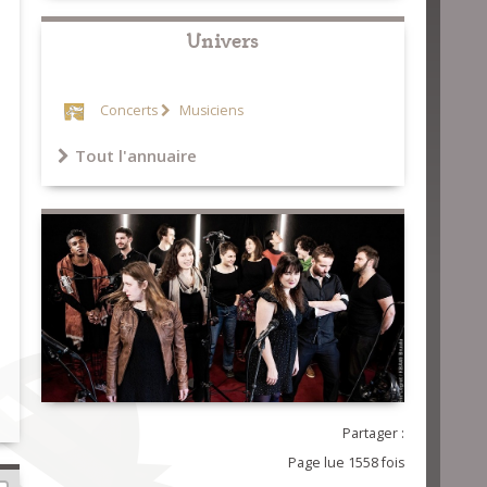
Univers
Concerts
Musiciens
Tout l'annuaire
Partager :
Page lue 1558 fois