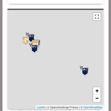
+
−
Leaflet
| © Openstreetmap France | ©
OpenStreetMap