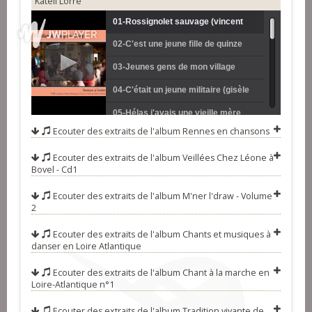
Katell Lorre
01-Rossignolet sauvage (vincent
02-C'est une jeune fille de quinze
morel)
ans (hélène fournier)
03-Jeunes gens de mon village
(maurice poulmarc'h)
04-C'était un jeune militaire (gisèle
gallais)
05-Hélas j'avais une vieille mère
Ecouter des extraits de l'album
Rennes en chansons
(gérard blouin)
06-Charbonnier mon ami (serge
Ecouter des extraits de l'album
Veillées Chez Léone à
brielle)
07-Venez, venez pour m'écouter
Bovel - Cd1
(irène et andré drumel)
08-Par un dimanche en m'y
Ecouter des extraits de l'album
M'ner l'draw - Volume
promenant (hervé guillemer)
09-Quand j'étais chez mon père
2
(albert poulain)
10-Il était une domestique
Ecouter des extraits de l'album
Chants et musiques à
danser en Loire Atlantique
(angélique clérivet)
11-On a resté six ans sur mer (many
Ecouter des extraits de l'album
Chant à la marche en
a mickle)
12-Chiminour bihan deus pondi (iffig
Loire-Atlantique n°1
guillou)
13-Qui frappe à ma porte à minuit
Ecouter des extraits de l'album
Tradition vivante de