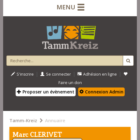
MENU
|
|
|
S'inscrire
Se connecter
Adhésion en ligne
Faire un don
Proposer un évènement
Connexion Admin
Tamm-Kreiz
Annuaire
Marc CLERIVET