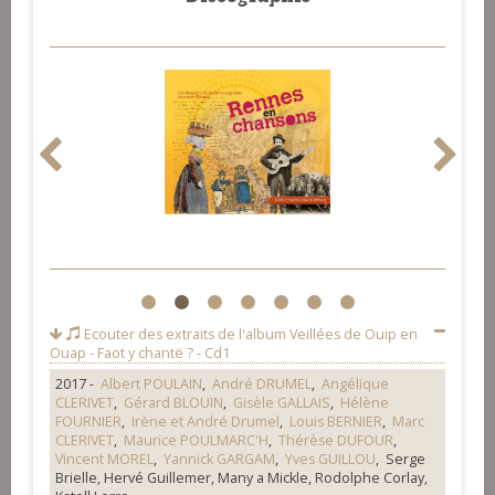
1
2
3
4
5
6
7
Ecouter des extraits de l'album
Veillées de Ouip en
Ouap - Faot y chantë ? - Cd1
2017 -
Albert POULAIN
,
André DRUMEL
,
Angélique
CLERIVET
,
Gérard BLOUIN
,
Gisèle GALLAIS
,
Hélène
FOURNIER
,
Irène et André Drumel
,
Louis BERNIER
,
Marc
CLERIVET
,
Maurice POULMARC'H
,
Thérèse DUFOUR
,
Vincent MOREL
,
Yannick GARGAM
,
Yves GUILLOU
, Serge
Brielle, Hervé Guillemer, Many a Mickle, Rodolphe Corlay,