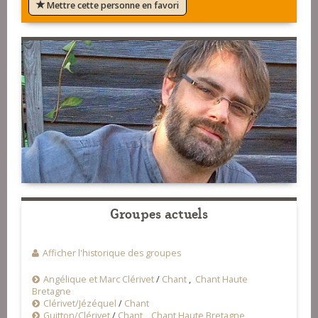
Mettre cette personne en favori
Groupes actuels
Afficher l'historique des groupes
Angélique et Marc Clérivet
/
Chant
,
Chant Haute
Bretagne
Clérivet/Jézéquel
/
Chant
Guitton/Clérivet
/
Chant
,
Chant Haute Bretagne