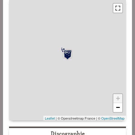
+
−
Leaflet
| © Openstreetmap France | ©
OpenStreetMap
Discographie