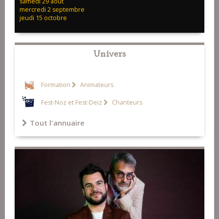
samedi 29 août
mercredi 2 septembre
jeudi 15 octobre
Univers
Formation
Animateurs
Fest-Noz et Fest-Deiz
Chanteurs
Tout l'annuaire