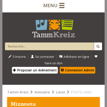
MENU
|
|
|
S'inscrire
Se connecter
Adhésion en ligne
Faire un don
Proposer un évènement
Connexion Admin
Tamm-Kreiz
Annuaire
Lieux
ÉTATS-UNIS
Minnesota