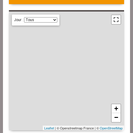
Jour :
+
−
Leaflet
| © Openstreetmap France | ©
OpenStreetMap