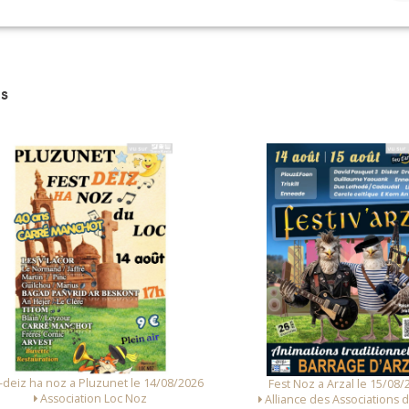
s
Fest Deiz a Camaret-sur-Mer l
Fest Noz a Arzal le 15/08/2026
les Amis du Quartier St
Alliance des Associations d'Arzal