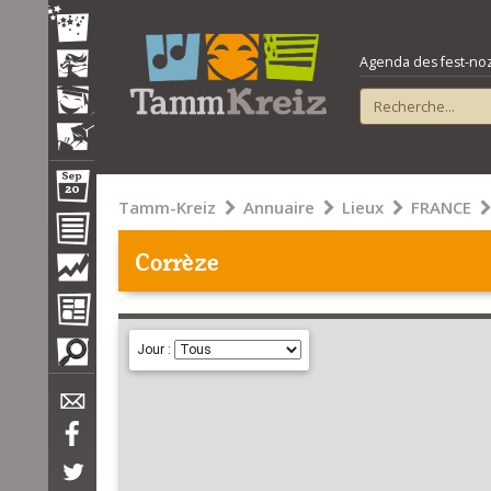
Agenda des fest-noz e
Tamm-Kreiz
Annuaire
Lieux
FRANCE
Corrèze
Jour :