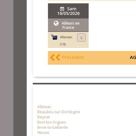
Sam
16/05/2026
Ailleurs en
France
Allassac
(19)
Précédent
AG
Allassac
Beaulieu-sur-Dordogne
Beynat
Bort-les-Orgues
Brive-la-Gaillarde
Neuvic