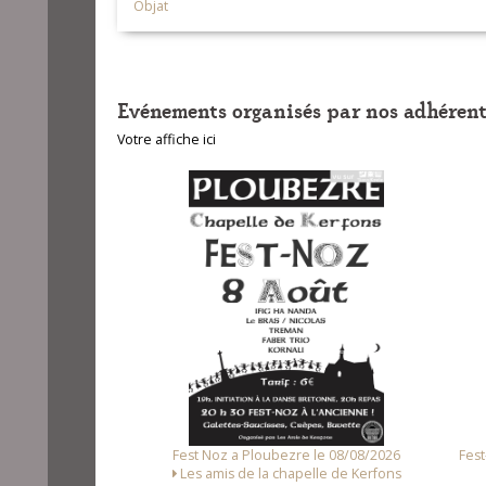
Objat
Evénements organisés par nos adhérent
Votre affiche ici
re le 08/08/2026
Fest-deiz ha noz a Pluzunet le 14/08/2026
apelle de Kerfons
Association Loc Noz