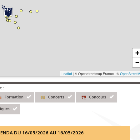
+
−
Leaflet
| © Openstreetmap France | ©
OpenStreet
t :
Formation
Concerts
Concours
tiques
ENDA DU 16/05/2026 AU 16/05/2026