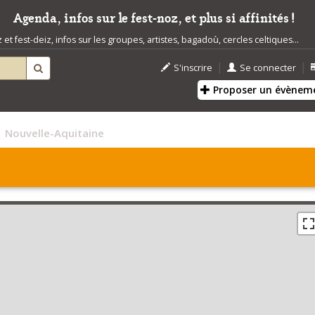
Agenda, infos sur le fest-noz, et plus si affinités !
t fest-deiz, infos sur les groupes, artistes, bagadoù, cercles celtiques...
|
|
S'inscrire
Se connecter
Proposer un évènem
Nouvelle-Aquitaine