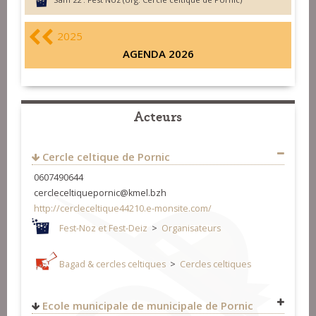
2025
AGENDA 2026
Acteurs
Cercle celtique de Pornic
0607490644
cercleceltiquepornic@kmel.bzh
http://cercleceltique44210.e-monsite.com/
Fest-Noz et Fest-Deiz
>
Organisateurs
Bagad & cercles celtiques
>
Cercles celtiques
Ecole municipale de municipale de Pornic