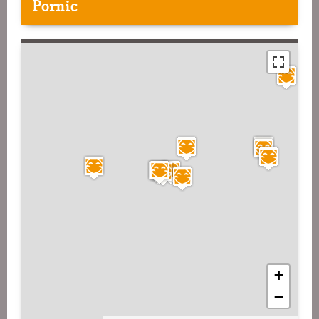
Pornic
+
−