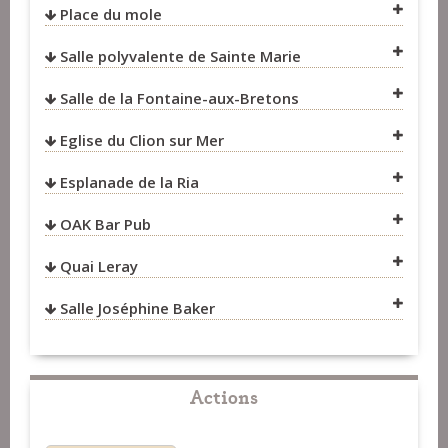
Fest-Noz et Fest-Deiz
>
Chanteurs
Concerts
>
Groupes
Place du mole
VOIR SUR LA CARTE
Salle polyvalente de Sainte Marie
VOIR SUR LA CARTE
Salle de la Fontaine-aux-Bretons
VOIR SUR LA CARTE
Eglise du Clion sur Mer
Esplanade de la Ria
OAK Bar Pub
VOIR SUR LA CARTE
Quai Leray
VOIR SUR LA CARTE
Salle Joséphine Baker
VOIR SUR LA CARTE
Actions