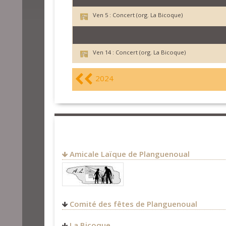
Ven 5 :
Concert (org. La Bicoque)
Ven 14 :
Concert (org. La Bicoque)
2024
Amicale Laïque de Planguenoual
Comité des fêtes de Planguenoual
La Bicoque