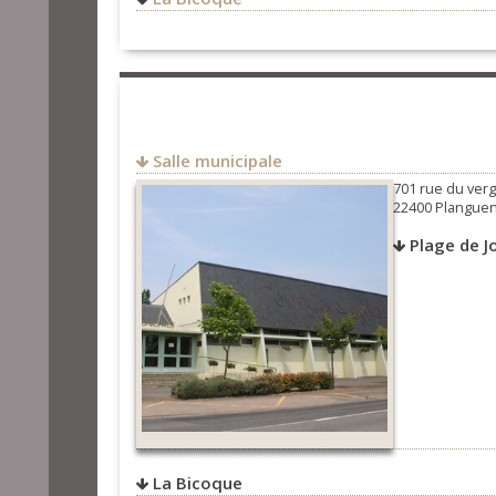
30 route de Jospinet
22400
Planguenoual
FRANCE
Salle municipale
701 rue du ver
22400 Plangue
Plage de J
La Bicoque