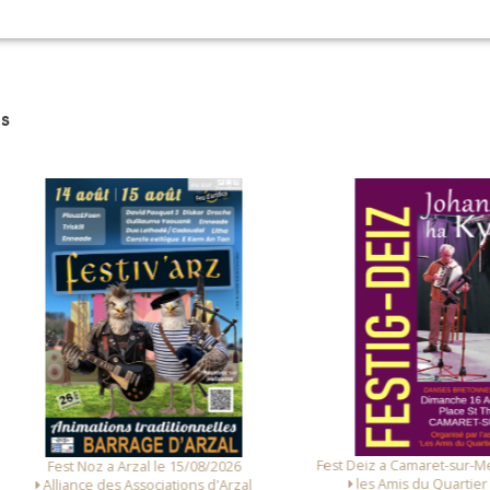
VOIR SUR LA CARTE
s
Fest Deiz a Camaret-sur-Mer le 
Fest Noz a Arzal le 15/08/2026
les Amis du Quartier St T
Alliance des Associations d'Arzal