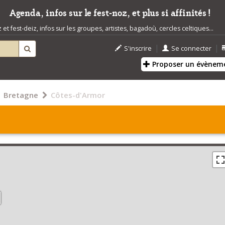
Agenda, infos sur le fest-noz, et plus si affinités !
t fest-deiz, infos sur les groupes, artistes, bagadoù, cercles celtiques...
|
|
S'inscrire
Se connecter
Proposer un évènem
Bretagne
Côtes-d'Armor