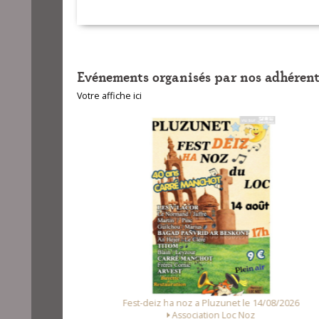
Evénements organisés par nos adhérent
Votre affiche ici
 le 08/08/2026
Fest-deiz ha noz a Pluzunet le 14/08/2026
elle de Kerfons
Association Loc Noz