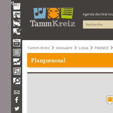
Agenda des fest-noz e
Tamm-Kreiz
Annuaire
Lieux
FRANCE
Planguenoual