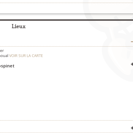
Fest-Noz et Fest-Deiz
>
Organisateurs
Lieux
Concerts
>
Organisateurs
ger
noual
VOIR SUR LA CARTE
ospinet
VOIR SUR LA CARTE