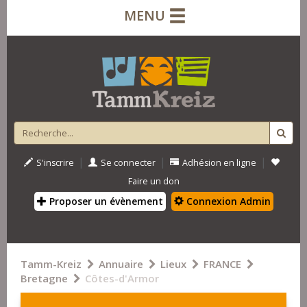
MENU
|
|
|
S'inscrire
Se connecter
Adhésion en ligne
Faire un don
Proposer un évènement
Connexion Admin
Tamm-Kreiz
Annuaire
Lieux
FRANCE
Bretagne
Côtes-d'Armor