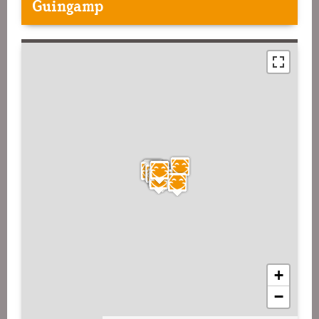
Guingamp
+
−