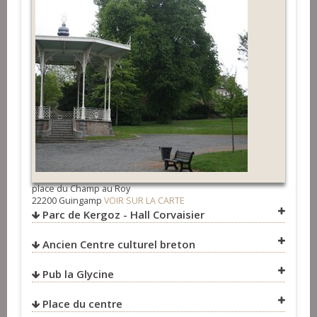
baptiste.barbier30@hotmail.fr
Formation
>
Organisateurs
Fest-Noz et Fest-Deiz
>
Sonneurs
place du Champ au Roy
22200 Guingamp
VOIR SUR LA CARTE
Parc de Kergoz - Hall Corvaisier
Ancien Centre culturel breton
Pub la Glycine
Place du centre