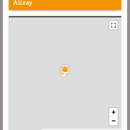
Alizay
+
−