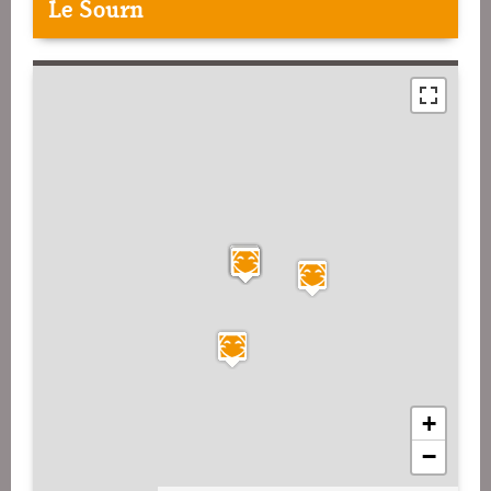
Le Sourn
+
−