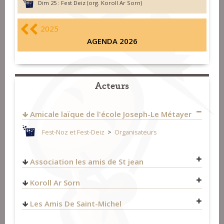
Dim 25 :
Fest Deiz (org. Koroll Ar Sorn)
2025
AGENDA 2026
Acteurs
Amicale laïque de l'école Joseph-Le Métayer
Fest-Noz et Fest-Deiz
>
Organisateurs
Association les amis de St jean
Fest-Noz et Fest-Deiz
>
Organisateurs
Koroll Ar Sorn
Fest-Noz et Fest-Deiz
>
Organisateurs
Les Amis De Saint-Michel
Fest-Noz et Fest-Deiz
>
Organisateurs