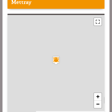
Mettray
+
−