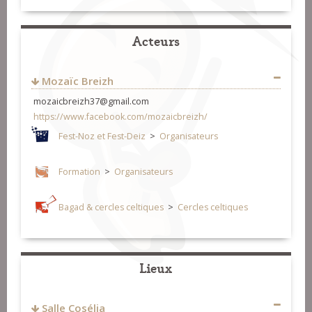
Acteurs
Mozaïc Breizh
mozaicbreizh37@gmail.com
https://www.facebook.com/mozaicbreizh/
Fest-Noz et Fest-Deiz
>
Organisateurs
Formation
>
Organisateurs
Bagad & cercles celtiques
>
Cercles celtiques
Lieux
Salle Cosélia