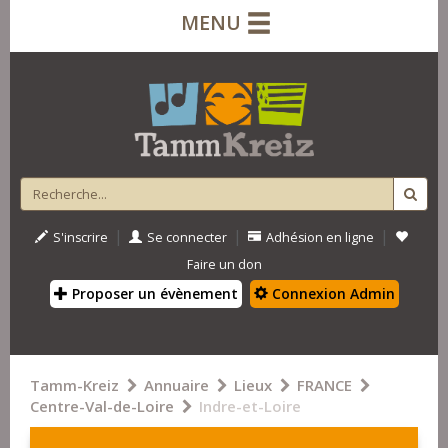
MENU
|
|
|
S'inscrire
Se connecter
Adhésion en ligne
Faire un don
Proposer un évènement
Connexion Admin
Tamm-Kreiz
Annuaire
Lieux
FRANCE
Centre-Val-de-Loire
Indre-et-Loire