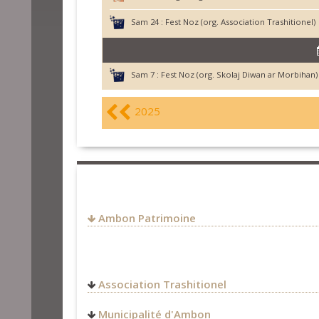
Sam 24 :
Fest Noz (org. Association Trashitionel)
Sam 7 :
Fest Noz (org. Skolaj Diwan ar Morbihan)
2025
Ambon Patrimoine
Association Trashitionel
Municipalité d'Ambon