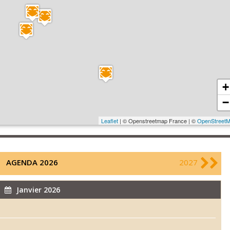
+
−
Leaflet
| © Openstreetmap France | ©
OpenStreet
AGENDA 2026
2027
Janvier 2026