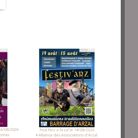
16/08/2026
Fest Noz a Arzal le 14/08/2026
Concert et
homas
Alliance des Associations d'Arzal