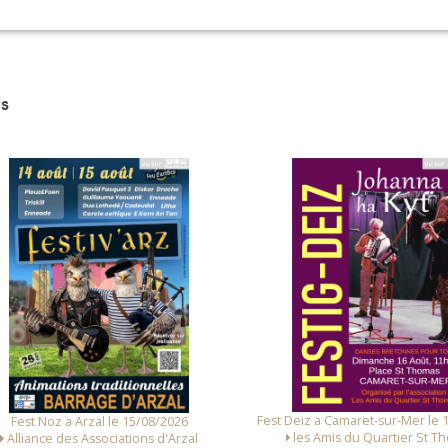
OIR SUR LA CARTE
s
Fest Deiz a Camaret-sur-Mer le 
Fest Noz a Arzal le 15/08/2026
les Amis du Quartier St T
Alliance des Associations d'Arzal