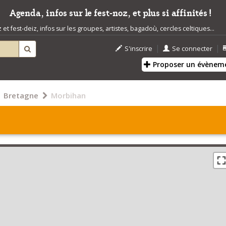
Agenda, infos sur le fest-noz, et plus si affinités !
t fest-deiz, infos sur les groupes, artistes, bagadoù, cercles celtiques...
|
|
S'inscrire
Se connecter
Proposer un évènem
Bretagne
Morbihan