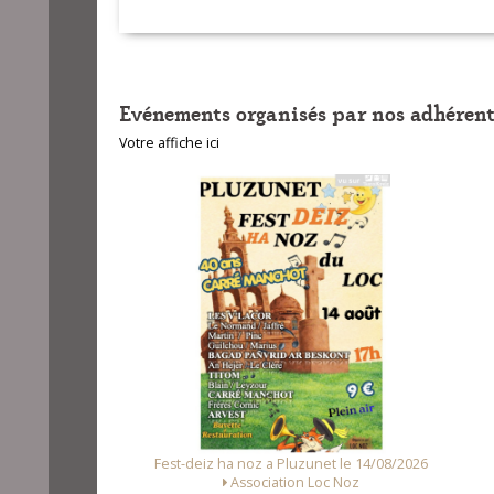
V
Evénements organisés par nos adhérent
Votre affiche ici
 le 08/08/2026
Fest-deiz ha noz a Pluzunet le 14/08/2026
elle de Kerfons
Association Loc Noz