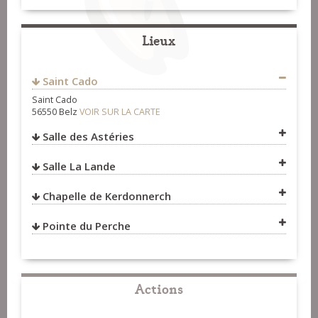
Lieux
Saint Cado
Saint Cado
56550 Belz
VOIR SUR LA CARTE
http://vannesfreechapter.org/
Fest-Noz et Fest-Deiz
>
Organisateurs
Salle des Astéries
Salle La Lande
VOIR SUR LA CARTE
Chapelle de Kerdonnerch
VOIR SUR LA CARTE
Pointe du Perche
VOIR SUR LA CARTE
VOIR SUR LA CARTE
Actions