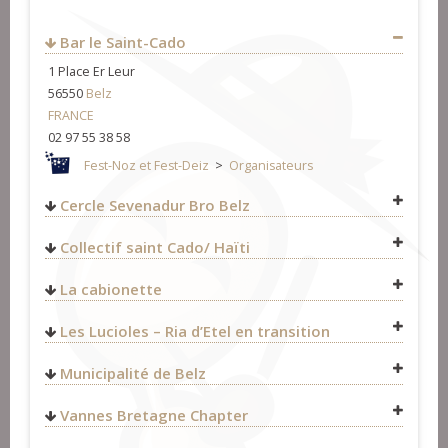
Bar le Saint-Cado
1 Place Er Leur
56550
Belz
FRANCE
02 97 55 38 58
Fest-Noz et Fest-Deiz
>
Organisateurs
Cercle Sevenadur Bro Belz
phiblanquet@wanadoo.fr
Collectif saint Cado/ Haïti
Fest-Noz et Fest-Deiz
>
Organisateurs
http://haiti-stcado.over-blog.com/
La cabionette
Fest-Noz et Fest-Deiz
>
Organisateurs
Formation
>
Organisateurs
0633750651
Les Lucioles – Ria d’Etel en transition
contact@lacabionnette.fr
https://lacabionnette.fr/
Bagad & cercles celtiques
>
Cercles celtiques
Fest-Noz et Fest-Deiz
>
Organisateurs
Municipalité de Belz
Fest-Noz et Fest-Deiz
>
Organisateurs
http://www.mairie-belz.fr/
Vannes Bretagne Chapter
Fest-Noz et Fest-Deiz
>
Organisateurs