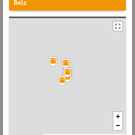
Belz
+
−