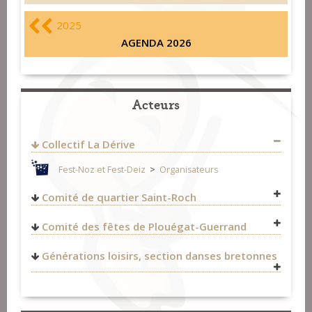
2025
AGENDA 2026
Acteurs
Collectif La Dérive
Fest-Noz et Fest-Deiz
>
Organisateurs
Comité de quartier Saint-Roch
Comité des fêtes de Plouégat-Guerrand
https://www.facebook.com/jc29620
Générations loisirs, section danses bretonnes
Fest-Noz et Fest-Deiz
>
Organisateurs
Fest-Noz et Fest-Deiz
>
Organisateurs
Fest-Noz et Fest-Deiz
>
Organisateurs