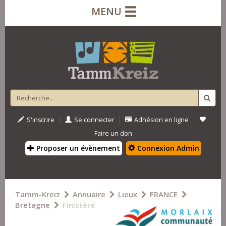
MENU
|
|
|
S'inscrire
Se connecter
Adhésion en ligne
Faire un don
Proposer un évènement
Connexion Admin
Tamm-Kreiz
Annuaire
Lieux
FRANCE
Bretagne
Finistère