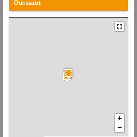
Ouessant
+
−