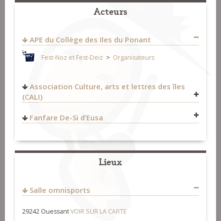
Acteurs
APE du Collège des Iles du Ponant
Fest-Noz et Fest-Deiz
>
Organisateurs
Association Culture, arts et lettres des îles
(CALI)
Fanfare De-Si d’Eusa
Fest-Noz et Fest-Deiz
>
Organisateurs
Lieux
http://www.livre-insulaire.bzh/
Fest-Noz et Fest-Deiz
>
Organisateurs
Salle omnisports
29242 Ouessant
VOIR SUR LA CARTE