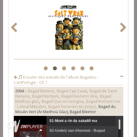
1
2
3
4
5
6
Ecouter des extraits de l'album
Bagadou -
L'anthologie - CD 1
2004 -
Bagad Bleimor
,
Bagad Cap-Caval
,
Bagad de Saint-
Nazaire
,
Bagad Kemper
,
Bagad Kevrenn Alre
,
Bagad
Meilhou-glaz
,
Bagad Quic en Groigne
,
Bagad Roñsed mor
- Lokoal Mendon
,
Bagad Sonerien An Oriant
, Bagad du
Moulin Vert (Ar Meilhoù Glaz), Bagad Bleimor
01-Mont a rin da saludiñ ma
02-Undeiz oan ëfoennat - Bagad
c'habiten - Bagad Kemper