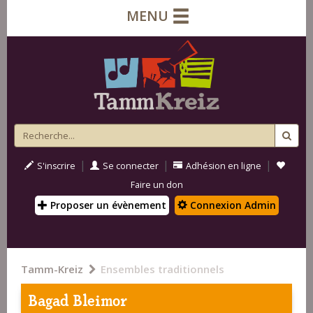
MENU
|
|
|
S'inscrire
Se connecter
Adhésion en ligne
Faire un don
Proposer un évènement
Connexion Admin
Tamm-Kreiz
Ensembles traditionnels
Bagad Bleimor