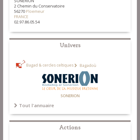
SONERION
2 Chemin du Conservatoire
en Groigne
17-Bigoud 1 - Bagad Quic en
56270
Ploemeur
FRANCE
Groigne
02.97.86.05.54
Univers
Bagad & cercles celtiques
Bagadoù
SONERION
Tout l'annuaire
Actions