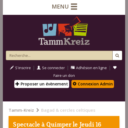
MENU
|
|
|
S'inscrire
Se connecter
Adhésion en ligne
Faire un don
Proposer un évènement
Connexion Admin
Tamm-Kreiz
Bagad & cercles celtiques
Spectacle à
Quimper
le Jeudi 16